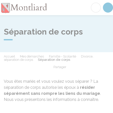
Montliard
Acc
Séparation de corps
Accueil
Mes démarches
Famille - Scolarité
Divorce,
séparation de corps
Séparation de corps
Partager
Partager sur Facebook
Partager sur X - Twit
Partager sur
Par
Vous êtes mariés et vous voulez vous séparer ? La
séparation de corps autorise les époux à
résider
séparément sans rompre les liens du mariage
.
Nous vous présentons les informations à connaître.