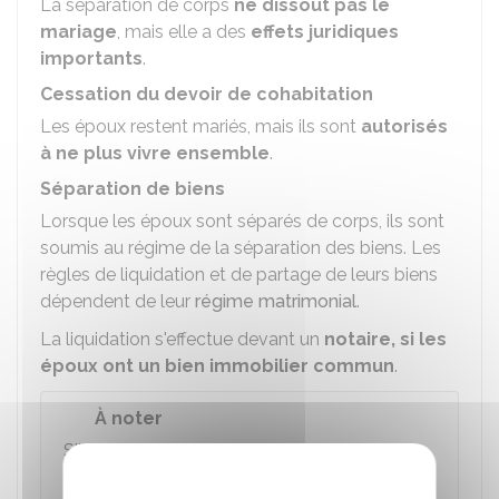
La séparation de corps
ne dissout pas le
mariage
, mais elle a des
effets juridiques
importants
.
Cessation du devoir de cohabitation
Les époux restent mariés, mais ils sont
autorisés
à ne plus vivre ensemble
.
Séparation de biens
Lorsque les époux sont séparés de corps, ils sont
soumis au régime de la séparation des biens. Les
règles de liquidation et de partage de leurs biens
dépendent de leur
régime matrimonial
.
La liquidation s'effectue devant un
notaire
, si les
époux ont un bien immobilier commun
.
À noter
S'ils sont mariés sous le régime de la
séparation de biens
, les patrimoines sont