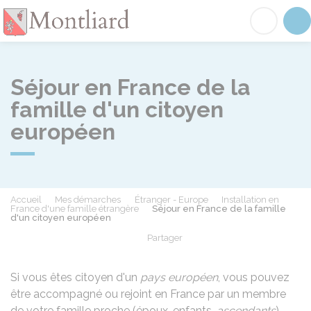
Montliard
Acc
Séjour en France de la
famille d'un citoyen
européen
Accueil
Mes démarches
Étranger - Europe
Installation en
France d'une famille étrangère
Séjour en France de la famille
d'un citoyen européen
Partager
Partager sur Facebook
Partager sur X - Twit
Partager sur
Par
Si vous êtes citoyen d'un
pays européen
, vous pouvez
être accompagné ou rejoint en France par un membre
de votre famille proche (époux, enfants,
ascendants
),