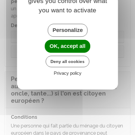
gives you control over what
personnel du citoyen européen
peut obtenir
un droit de séjour en France. Ce droit est obtenu
you want to activate
après examen de sa situation .
Demande de carte
Personalize
Européen
OK, accept all
Autre situation
Deny all cookies
Privacy policy
Peut-on faire venir en France une
autre personne de sa famille (frère,
oncle, tante...) si l'on est citoyen
européen ?
Conditions
Une personne qui fait partie du ménage du citoyen
européen dans le pays de provenance peut