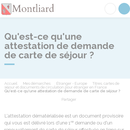
Montliard
Acc
Qu'est-ce qu'une
attestation de demande
de carte de séjour ?
Accueil
Mes démarches
Étranger - Europe
Titres, cartes de
séjour et documents de circulation pour étranger en France
Qu'est-ce qu'une attestation de demande de carte de séjour ?
Partager
Partager sur Facebook
Partager sur X - Twit
Partager sur
Par
L'attestation dématérialisée est un document provisoire
re
qui vous est délivré lors d'une 1
demande ou d'un
renouvellement de carte de séjour effectuée en ligne sur