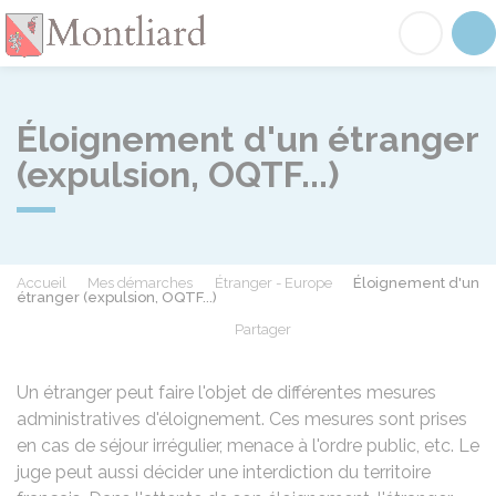
Montliard
Acc
Éloignement d'un étranger
(expulsion, OQTF...)
Accueil
Mes démarches
Étranger - Europe
Éloignement d'un
étranger (expulsion, OQTF...)
Partager
Partager sur Facebook
Partager sur X - Twit
Partager sur
Par
Un étranger peut faire l'objet de différentes mesures
administratives d'éloignement. Ces mesures sont prises
en cas de séjour irrégulier, menace à l'ordre public, etc. Le
juge peut aussi décider une interdiction du territoire