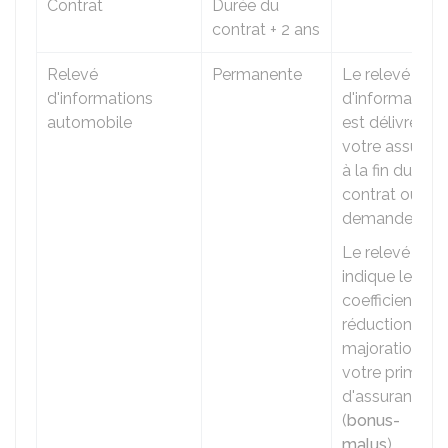
Contrat
Durée du
contrat + 2 ans
Relevé
Permanente
Le relevé
d'informations
d'informations
automobile
est délivré par
votre assureur
à la fin du
contrat ou sur
demande
Le relevé
indique le
coefficient de
réduction-
majoration de
votre prime
d'assurance
(
bonus-
malus
)