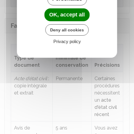
OK, accept all
Famille - Scolarité
Deny all cookies
Privacy policy
Durée
Type de
minimale de
document
conservation
Précisions
Acte d'état civil
:
Permanente
Certaines
copie intégrale
procédures
et extrait
nécessitent
un
acte
d'état civil
récent
Avis de
5 ans
Vous avez