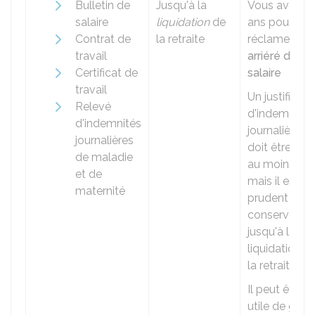
Bulletin de
Jusqu'à la
Vous avez 3
salaire
liquidation
de
ans pour
Contrat de
la retraite
réclamer un
travail
arriéré de
Certificat de
salaire
travail
Un justificatif
Relevé
d'indemnités
d'indemnités
journalières
journalières
doit être gar
de maladie
au moins 2 a
et de
mais il est
maternité
prudent de l
conserver
jusqu'à la
liquidation d
la retraite
Il peut être
utile de gard