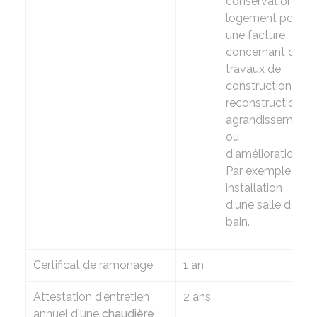
conservation du
logement pour
une facture
concernant des
travaux de
construction,
reconstruction,
agrandissement
ou
d'amélioration.
Par exemple,
installation
d'une salle de
bain.
Certificat de ramonage
1 an
Attestation d'entretien
2 ans
annuel d'une
chaudière