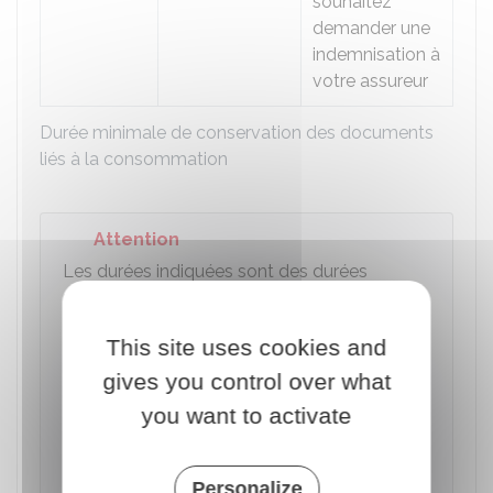
souhaitez
demander une
indemnisation à
votre assureur
Durée minimale de conservation des documents
liés à la consommation
Attention
Les durées indiquées sont des durées
minimales durant lesquelles durant
lesquelles il est prudent de garder les
This site uses cookies and
documents. Vous pouvez bien sûr
garder
vos documents plus longtemps
,
gives you control over what
notamment pour apporter une preuve
you want to activate
devant la justice. En effet,
les délais
indiqués ne prennent pas en compte
tous les cas de figure
.
Personalize