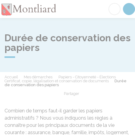
Montliard
Acc
Durée de conservation des
papiers
Accueil
Mes démarches
Papiers - Citoyenneté - Élections
Certificat, copie, légalisation et conservation de documents
Durée
de conservation des papiers
Partager
Partager sur Facebook
Partager sur X - Twit
Partager sur
Par
Combien de temps faut-il garder les papiers
administratifs ? Nous vous indiquons les règles à
connaître pour les principaux documents de la vie
courante : assurance, banque, famille, impôts, logement,