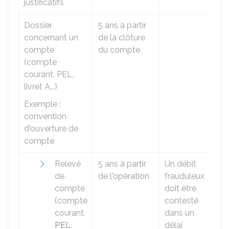
justificatifs
Dossier
5 ans à partir
concernant un
de la clôture
compte
du compte
(compte
courant, PEL,
livret A...)
Exemple :
convention
d'ouverture de
compte
Relevé
5 ans à partir
Un débit
de
de l'opération
frauduleux
compte
doit être
(compte
contesté
courant,
dans un
PEL
,
délai