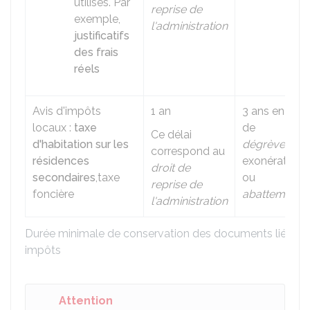
utilisés. Par
reprise de
exemple,
l'administration
justificatifs
des frais
réels
Avis d'impôts
1 an
3 ans en cas
locaux :
taxe
de
Ce délai
d'habitation sur les
dégrèvemen
correspond au
résidences
exonération
droit de
secondaires
,taxe
ou
reprise de
foncière
abattement
l'administration
Durée minimale de conservation des documents liés au
impôts
Attention