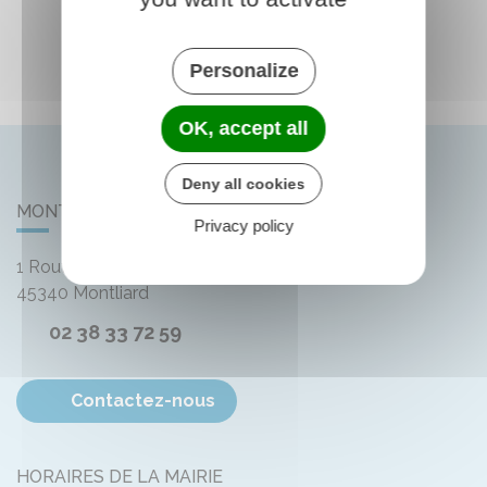
Personalize
OK, accept all
Deny all cookies
MONTLIARD
Privacy policy
1 Route de Bellegarde
45340
Montliard
02 38 33 72 59
Contactez-nous
HORAIRES DE LA MAIRIE