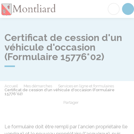
Montliard
Acc
Certificat de cession d'un
véhicule d'occasion
(Formulaire 15776*02)
Accueil
Mes démarches
Services en ligne et formulaires
Certificat de cession d'un véhicule d'occasion (Formulaire
15776*02)
Partager
Partager sur Facebook
Partager sur X - Twit
Partager sur
Par
Le formulaire doit être rempli par l'ancien propriétaire (le
vendeur) et le nouveau propriétaire (l'acquéreur), puis