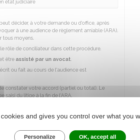
n état judiciaire
peut décider, à votre demande ou d'office, après
convoquer à une audience de règlement amiable (ARA).
r tous moyens.
nt le rôle de conciliateur dans cette procédure.
et être
assisté par un avocat
.
écrit ou fait au cours de l'audience est
constater votre accord (partiel ou total). Le
saisi du litige à la fin de l'ARA.
 cookies and gives you control over what you w
uge peut vous ordonner de rencontrer un
.
Personalize
OK, accept all