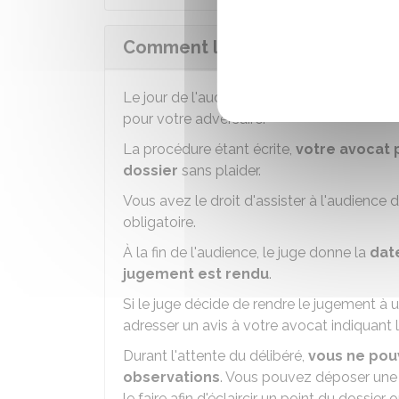
Comment l'audience civile se dér
Le jour de l'audience, vous devez être rep
pour votre adversaire.
La procédure étant écrite,
votre avocat 
dossier
sans plaider.
Vous avez le droit d'assister à l'audience 
obligatoire.
À la fin de l'audience, le juge donne la
dat
jugement est rendu
.
Si le juge décide de rendre le jugement à 
adresser un avis à votre avocat indiquant l
Durant l'attente du délibéré,
vous ne pou
observations
. Vous pouvez déposer une n
le faire afin d'éclaircir un point du dossier