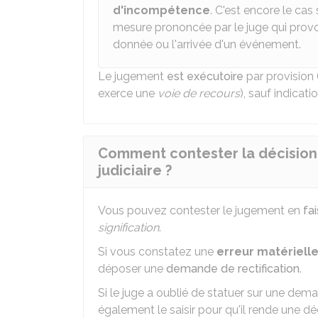
d'incompétence
. C'est encore le cas 
mesure prononcée par le juge qui prov
donnée ou l'arrivée d'un événement.
Le jugement
est exécutoire
par provision 
exerce une
voie de recours
), sauf indicat
Comment contester la décision c
judiciaire ?
Vous pouvez contester le jugement en
fa
signification
.
Si vous constatez une
erreur matériell
déposer une
demande de rectification
.
Si le juge a oublié de statuer sur une dem
également le saisir pour qu'il rende une d