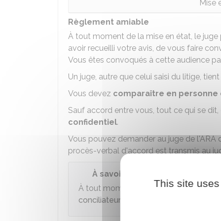
Mise e
Règlement amiable
À tout moment de la mise en état, le juge 
avoir recueilli votre avis, de vous faire 
Vous êtes convoqués à cette audience pa
Un juge, autre que celui saisi du litige, tie
Vous devez
comparaître en personne
Sauf accord entre vous, tout ce qui se dit, 
confidentiel
.
Vous pouvez demander au juge de l'ARA de 
procès-verbal d'accord est transmis au juge 
À savoir
This site uses
À tout moment de la mise en état, le j
conciliateur de justice
ou un
médiateur