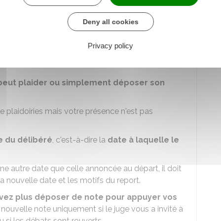
Deny all cookies
oule-t-elle au tribunal judiciaire ?
Privacy policy
résenté par votre avocat. C'est également le cas
peut plaider ou simplement déposer son
de plaidoiries mais votre présence n'est pas
e du délibéré
, c'est-à-dire la
date à laquelle le
une autre date que celle annoncée au départ, il doit
a nouvelle date et les motifs du report.
vez plus déposer de note pour appuyer vos
ouvelle note uniquement si le juge vous a invité à
 ou si les débats sont rouverts.