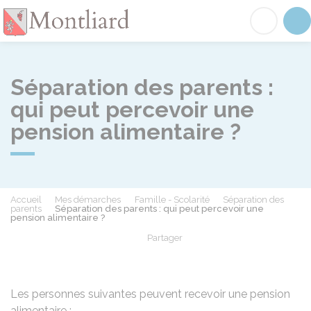
Montliard
Acc
Séparation des parents :
qui peut percevoir une
pension alimentaire ?
Accueil
Mes démarches
Famille - Scolarité
Séparation des
parents
Séparation des parents : qui peut percevoir une
pension alimentaire ?
Partager
Partager sur Facebook
Partager sur X - Twit
Partager sur
Par
Les personnes suivantes peuvent recevoir une pension
alimentaire :