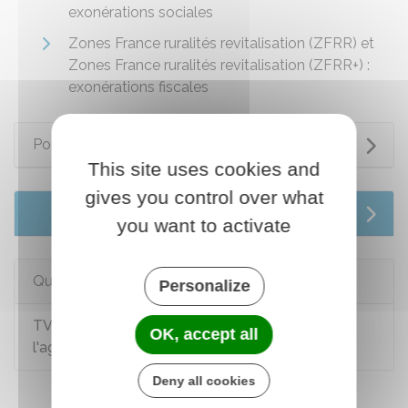
exonérations sociales
Zones France ruralités revitalisation (ZFRR) et
Zones France ruralités revitalisation (ZFRR+) :
exonérations fiscales
Pour en savoir plus
This site uses cookies and
gives you control over what
Services en ligne et formulaires
you want to activate
Questions ? Réponses !
Personalize
TVA : qu'est-ce-que le régime simplifié de
OK, accept all
l'agriculture ?
Deny all cookies