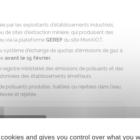
 par les exploitants d'établissements industriels,
u de sites d'extraction minière, qui produisent des
ieu via la plateforme
GEREP
du site MonAIOT.
 du système d'échange de quotas d'émissions de gaz à
uée
avant le 15 février
.
 registre ministériel des émissions de polluants et des
oordonnées des établissements émetteurs.
e polluants produites, traitées ou rejetées dans l'eau,
élevée et rejetée.
der au téléservice
 cookies and gives you control over what you w
chargé de l'environnement