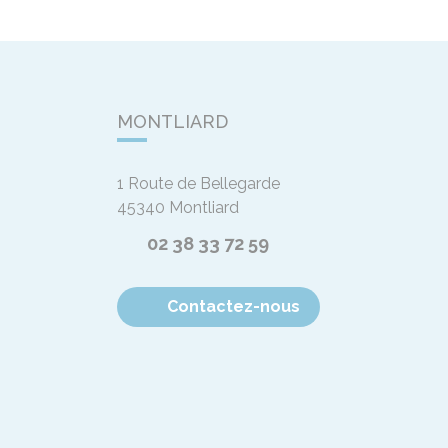
MONTLIARD
1 Route de Bellegarde
45340
Montliard
02 38 33 72 59
Contactez-nous