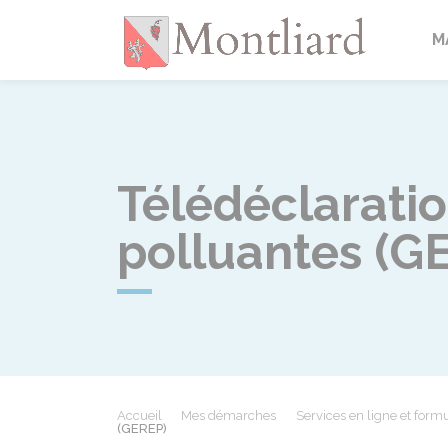
Montlia
M
Télédéclarati
polluantes (G
Accueil
Mes démarches
Services en ligne et formu
(GEREP)