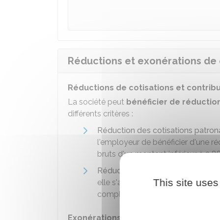
Réductions et exonérations de c
Réductions de cotisations et contribu
La société peut
bénéficier de réductio
différents critères :
Réduction des cotisations patrona
l'employeur de bénéficier d'une ré
bruts d'un montant inférieur à
2 8
Réduction des cotisations salaria
This site uses
elle s'applique aux salariés qui r
complémentaires sur la partie du s
Exonérations de cotisations et contri