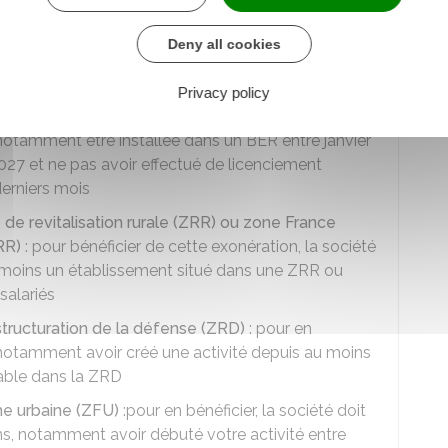
ons
de cotisations et contributions sociales selon
Deny all cookies
 l'endroit où est située la société :
Privacy policy
 bassin d'emploi à redynamiser (BER)
: pour en
t notamment être installée dans un BER entre janvier
27 et ne pas avoir effectué de licenciement
erniers mois
 de revitalisation rurale (ZRR) ou zone France
FRR)
: pour bénéficier de cette exonération, la société
moins un établissement situé dans une ZRR ou
salariés
structuration de la défense (ZRD)
: pour en
t notamment avoir créé une activité depuis au moins
lable dans la ZRD
he urbaine (ZFU)
:pour en bénéficier, la société doit
ons, notamment avoir débuté votre activité entre