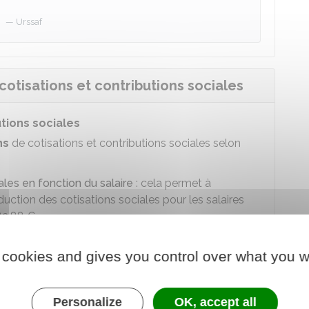
Urssaf
otisations et contributions sociales
tions sociales
ns
de cotisations et contributions sociales selon
les en fonction du salaire
: cela permet à
duction des cotisations sociales pour les salaires
82,88 €
les et patronales sur les heures supplémentaires
:
 cookies and gives you control over what you w
éalisent des heures supplémentaires ou
alaire versé au titre de ces heures
Personalize
OK, accept all
butions sociales