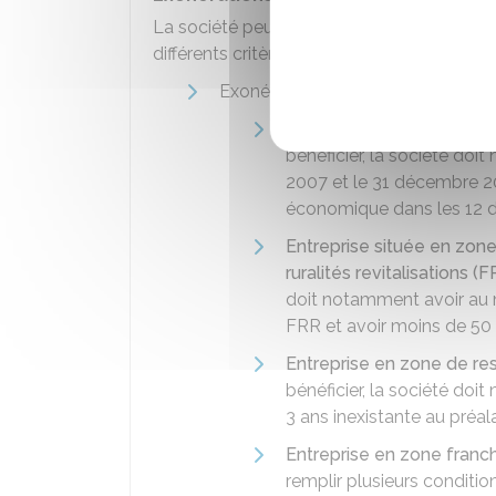
La société peut
bénéficier d'exonérati
différents critères :
Exonérations accordées en raison de
Entreprise située dans un
bénéficier, la société doi
2007 et le 31 décembre 20
économique dans les 12 d
Entreprise située en zone
ruralités revitalisations (
doit notamment avoir au 
FRR et avoir moins de 50 
Entreprise en zone de re
bénéficier, la société doi
3 ans inexistante au préa
Entreprise en zone franc
remplir plusieurs conditi