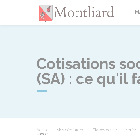
Montlia
M
Cotisations so
(SA) : ce qu'il 
Accueil
Mes démarches
Étapes de vie
Je crée
savoir