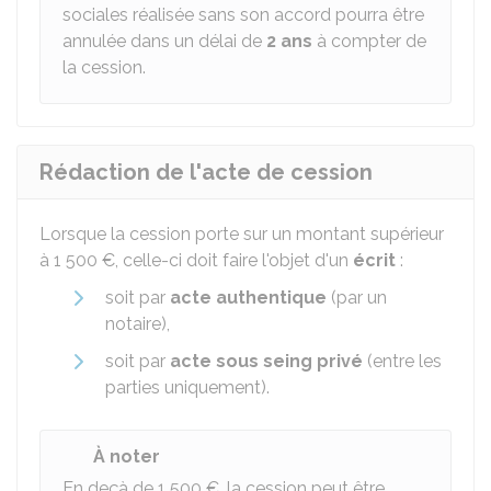
sociales réalisée sans son accord pourra être
annulée dans un délai de
2 ans
à compter de
la cession.
Rédaction de l'acte de cession
Lorsque la cession porte sur un montant supérieur
à
1 500 €
, celle-ci doit faire l'objet d'un
écrit
:
soit par
acte authentique
(par un
notaire),
soit par
acte sous seing privé
(entre les
parties uniquement).
À noter
En deçà de
1 500 €
, la cession peut être