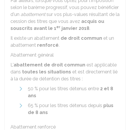
Par ailleurs, lorsque vous optez pour l'imposition
selon le barème progressif, vous pouvez bénéficier
d'un
abattement
sur vos plus-values résultant de la
cession des titres que vous avez
acquis ou
er
souscrits avant le 1
janvier 2018
.
Il existe un abattement
de droit commun
et un
abattement
renforcé
.
Abattement général
L'
abattement de droit commun
est applicable
dans
toutes les situations
et est directement lié
à la durée de détention des titres :
50 %
pour les titres détenus entre
2 et 8
ans
65 %
pour les titres détenus depuis
plus
de 8 ans
Abattement renforcé