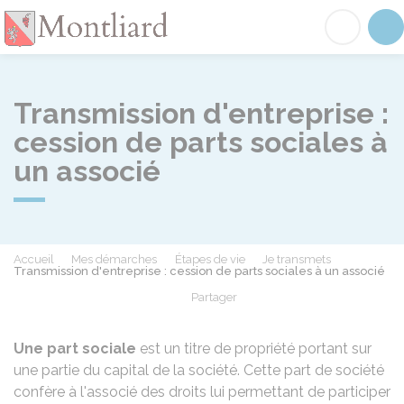
Montliard
Acc
Transmission d'entreprise :
cession de parts sociales à
un associé
Accueil
Mes démarches
Étapes de vie
Je transmets
Transmission d'entreprise : cession de parts sociales à un associé
Partager
Partager sur Facebook
Partager sur X - Twit
Partager sur
Par
Une part sociale
est un titre de propriété portant sur
une partie du capital de la société. Cette part de société
confère à l'associé des droits lui permettant de participer