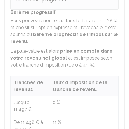
Barème progressif
Vous pouvez renoncer au taux forfaitaire de
12,8 %
et choisir, sur option expresse et irrévocable, d'être
soumis au
barème progressif de l'impôt sur le
revenu
.
La plue-value est alors
prise en compte dans
votre revenu net global
et est imposée selon
votre tranche d'imposition (de
0
à
45 %
).
Tranches de
Taux d'imposition de la
revenus
tranche de revenu
Jusqu'à
0 %
11 497 €
De
11 498 €
à
11 %