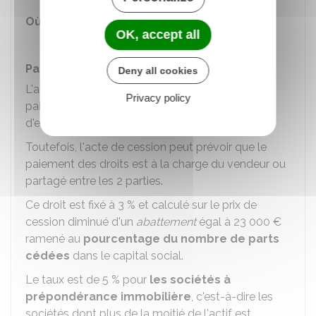
Où s'adresser ?
OK, accept all
Service fiscal de l'enregistrement
Paiement des droits d'enregistrement
Deny all cookies
L'acquisition de parts sociales donne lieu au
Privacy policy
paiement
par le repreneur
d'un droit
d'enregistrement.
Toutefois, l'acte de cession peut prévoir que le
paiement des droits est à la charge du vendeur ou
partagé entre les 2 parties.
Ce droit est fixé à
3 %
et calculé sur le prix de
cession diminué d'un
abattement
égal à
23 000 €
ramené au
pourcentage du nombre de parts
cédées
dans le capital social.
Le taux est de
5 %
pour
les sociétés à
prépondérance immobilière
, c'est-à-dire les
sociétés dont plus de la moitié de l'actif est