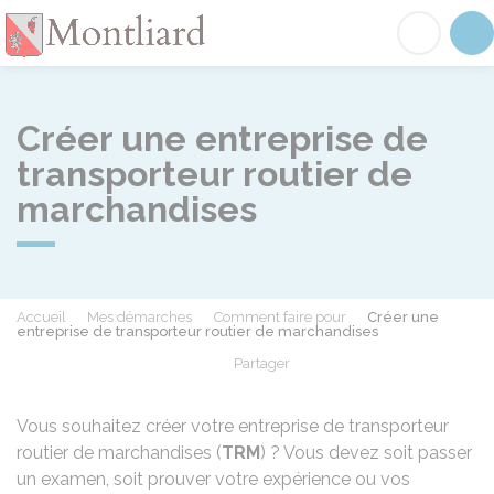
Montliard
Acc
Créer une entreprise de
transporteur routier de
marchandises
Accueil
Mes démarches
Comment faire pour
Créer une
entreprise de transporteur routier de marchandises
Partager
Partager sur Facebook
Partager sur X - Twit
Partager sur
Par
Vous souhaitez créer votre entreprise de transporteur
routier de marchandises (
TRM
) ? Vous devez soit passer
un examen, soit prouver votre expérience ou vos