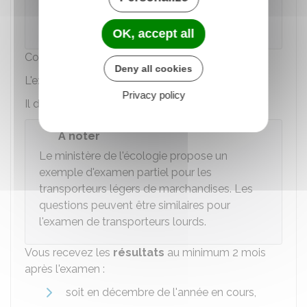
service interacadémique des examens et
concours d'Arcueil.
OK, accept all
Comment se déroule d'examen ?
Deny all cookies
L'examen se déroule en 2 parties :
Privacy policy
Il dure 4 heures et 15 minutes.
À noter
Le ministère de l'écologie propose un
exemple d'examen partiel pour les
transporteurs légers de marchandises
. Les
questions peuvent être similaires pour
l'examen de transporteurs lourds.
Vous recevez les
résultats
au minimum 2 mois
après l'examen :
soit en décembre de l'année en cours,