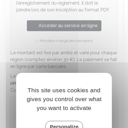
l'enregistrement du règlement. Il doit le
joindre lors de son inscription au format PDF.
Accéder au service en ligne
Ministère chargé des transports
Le montant est fixé par arrêté et varie pour chaque
région (comptez environ
30 €
). Le paiement se fait
en ligne par carte bancaire.
Le
dossier complet d'inscription
se fait
uniquement en ligne
sur internet, dans l'outil
This site uses cookies and
Cyclades du ministère de l'Éducation nationale.
gives you control over what
À noter
you want to activate
En cas d'impossibilité pour s'inscrire par
internet, les candidats peuvent adresser une
demande écrite de pré-inscription auprès du
Personalize