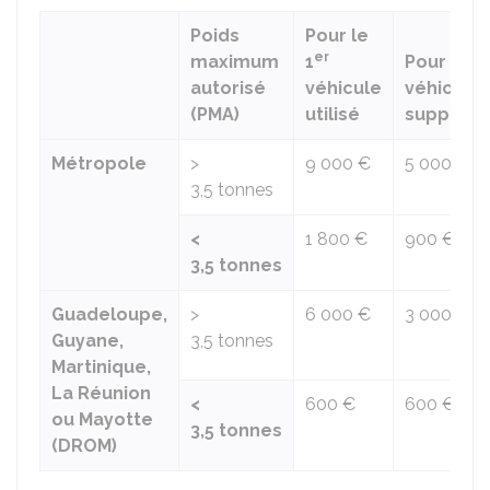
Poids
Pour le
er
maximum
1
Pour cha
autorisé
véhicule
véhicule
(PMA)
utilisé
suppléme
Métropole
>
9 000 €
5 000 €
3,5 tonnes
<
1 800 €
900 €
3,5 tonnes
Guadeloupe,
>
6 000 €
3 000 €
Guyane,
3,5 tonnes
Martinique,
La Réunion
<
600 €
600 €
ou Mayotte
3,5 tonnes
(DROM)