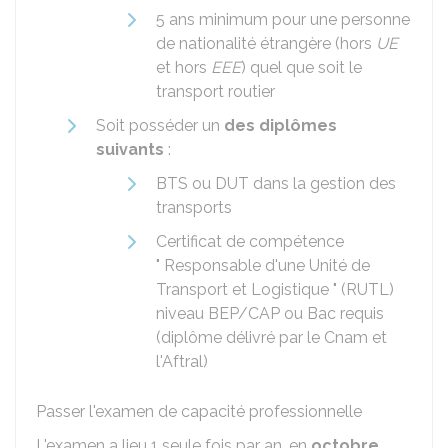
5 ans minimum pour une personne
de nationalité étrangère (hors
UE
et hors
EEE
) quel que soit le
transport routier
Soit posséder un
des diplômes
suivants
:
BTS
ou
DUT
dans la gestion des
transports
Certificat de compétence
" Responsable d'une Unité de
Transport et Logistique " (RUTL)
niveau BEP/CAP ou Bac requis
(diplôme délivré par le
Cnam
et
l'
Aftral
)
Passer l'examen de capacité professionnelle
L'examen a lieu 1 seule fois par an, en
octobre
.