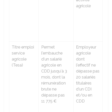
agricole
util
cha
moi
cou
con
trav
Titre emploi
Permet
Employeur
Lor
service
l'embauche
agricole
l'e
agricole
d'un salarié
dont
ou 
(Tesa)
agricole en
l'effectif ne
tôt 
CDD jusqu'à 3
dépasse pas
ava
mois, dont la
20 salariés
chè
rémunération
titulaires
pai
brute ne
d'un CDI
de s
dépasse pas
et/ou en
util
11 775 €
CDD
cha
moi