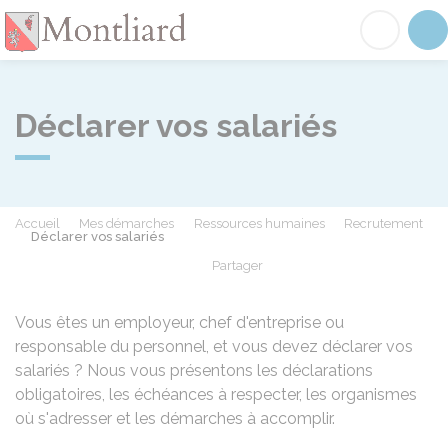
Montliard
Acc
Déclarer vos salariés
Accueil
Mes démarches
Ressources humaines
Recrutement
Déclarer vos salariés
Partager
Partager sur Facebook
Partager sur X - Twit
Partager sur
Par
Vous êtes un employeur, chef d'entreprise ou
responsable du personnel, et vous devez déclarer vos
salariés ? Nous vous présentons les déclarations
obligatoires, les échéances à respecter, les organismes
où s'adresser et les démarches à accomplir.