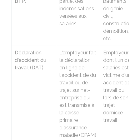
BTP)
partiel des
bâtiments
indemnisations
de génie
versées aux
civil,
salariés
construction,
démolition,
etc.
Déclaration
L'employeur fait
Employeur
d'accident du
la déclaration
dont l'un des
travail (DAT)
en ligne de
salariés est
l'accident de du
victime d'un
travail ou de
accident de
trajet sur net-
travail ou
entreprise qui
lors de son
est transmise à
trajet
la caisse
domicile-
primaire
travail
d'assurance
maladie (CPAM)