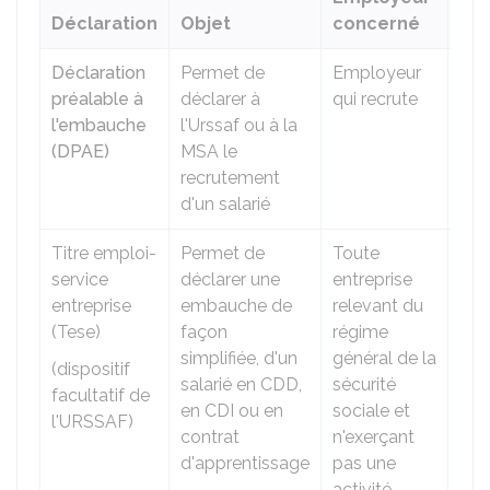
Déclaration
Objet
concerné
Éc
Déclaration
Permet de
Employeur
Ava
préalable à
déclarer à
qui recrute
cha
l'embauche
l'Urssaf ou à la
em
(DPAE)
MSA le
(au 
recrutement
8 jo
d'un salarié
ava
Titre emploi-
Permet de
Toute
Au 
service
déclarer une
entreprise
tard
entreprise
embauche de
relevant du
moi
(Tese)
façon
régime
suiv
simplifiée, d'un
général de la
moi
(dispositif
salarié en CDD,
sécurité
l'e
facultatif de
en CDI ou en
sociale et
Pui
l'URSSAF)
contrat
n'exerçant
chè
d'apprentissage
pas une
pai
activité
de s