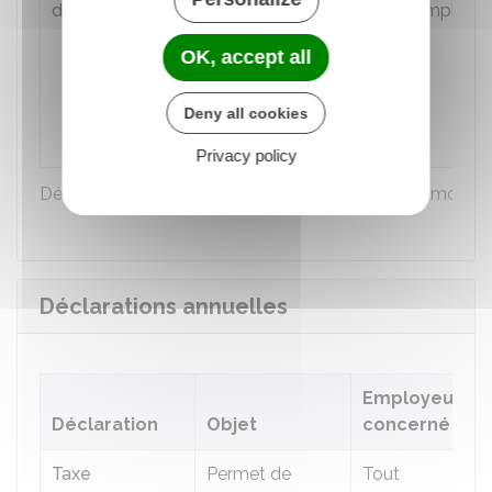
d'apprentissage
développement des
employe
formations
OK, accept all
technologiques et
professionnelles
Deny all cookies
Privacy policy
Déclarations à effectuer par l'employeur chaque mois o
Déclarations annuelles
Employeur
Déclaration
Objet
concerné
Taxe
Permet de
Tout