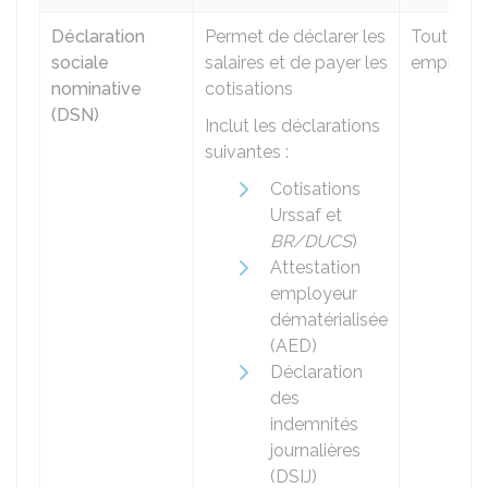
Déclaration
Permet de déclarer les
Tout
sociale
salaires et de payer les
employe
nominative
cotisations
(DSN)
Inclut les déclarations
suivantes :
Cotisations
Urssaf et
BR/DUCS
)
Attestation
employeur
dématérialisée
(AED)
Déclaration
des
indemnités
journalières
(DSIJ)