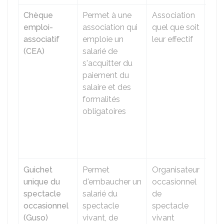
Chèque
Permet à une
Association
Lor
emploi-
association qui
quel que soit
l'e
associatif
emploie un
leur effectif
Pui
(CEA)
salarié de
chè
s'acquitter du
pai
paiement du
de s
salaire et des
util
formalités
cha
obligatoires
moi
cou
con
trav
Guichet
Permet
Organisateur
Lor
unique du
d'embaucher un
occasionnel
l'e
spectacle
salarié du
de
d'un
occasionnel
spectacle
spectacle
ou
(Guso)
vivant, de
vivant
tec