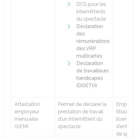
DCS
pour les
intermittents
du spectacle
Déclaration
des
rémunérations
des VRP
multicartes
Déclaration
de travailleurs
handicapés
(DOETH)
Attestation
Permet de déclarer la
Employe
employeur
prestation de travail
titulaire 
mensuelle
d'un intermittent du
licence
(AEM)
spectacle
d'entrepr
de spect