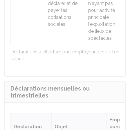
déclarer et de
n'ayant pas
du
payer les
pour activité
spe
cotisations
principale
sociales
l'exploitation
de lieux de
spectacles
Déclarations à effectuer par l'employeur lors de l'emba
salarié
Déclarations mensuelles ou
trimestrielles
Employe
Déclaration
Objet
concern