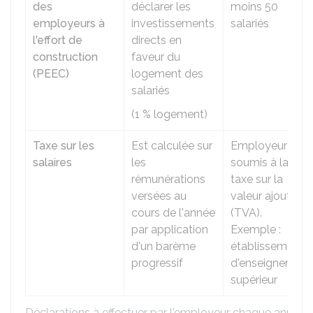
des
déclarer les
moins 50
employeurs à
investissements
salariés
l'effort de
directs en
construction
faveur du
(PEEC)
logement des
salariés
(
1 %
logement)
Taxe sur les
Est calculée sur
Employeur non
salaires
les
soumis à la
rémunérations
taxe sur la
versées au
valeur ajoutée
cours de l'année
(TVA).
par application
Exemple :
d'un barème
établissement
progressif
d'enseignement
supérieur
Déclarations à effectuer par l'employeur chaque année