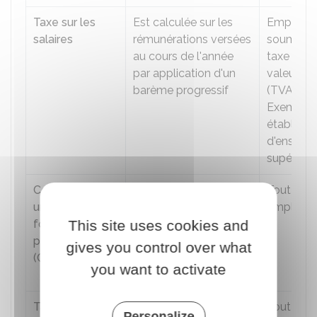
Taxe sur les
Est calculée sur les
Employeu
salaires
rémunérations versées
soumis à 
au cours de l'année
taxe sur l
par application d'un
valeur aj
barème progressif
(TVA).
Exemple 
établiss
d'enseig
supérieur
Contribution
Concerne l'obligation
Tout
unique à la
de financer les actions
employe
formation
This site uses cookies and
de formation continue
professionnelle
du personnel de
gives you control over what
(CFP)
l'entreprise et des
you want to activate
demandeurs d'emploi
Taxe
Permet de financer le
Tout
Personalize