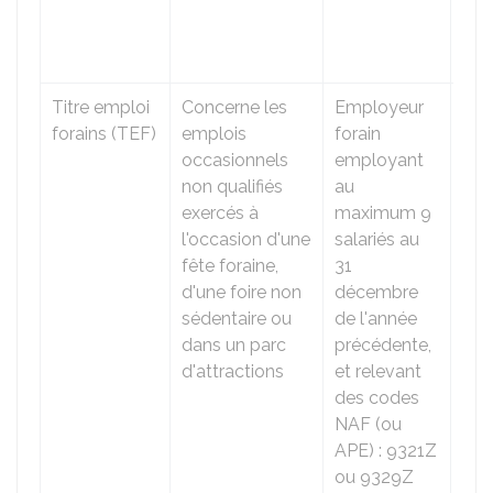
cou
con
trav
Titre emploi
Concerne les
Employeur
Lor
forains (TEF)
emplois
forain
l'e
occasionnels
employant
Pui
non qualifiés
au
chè
exercés à
maximum 9
pai
l'occasion d'une
salariés au
de s
fête foraine,
31
util
d'une foire non
décembre
cha
sédentaire ou
de l'année
moi
dans un parc
précédente,
cou
d'attractions
et relevant
con
des codes
trav
NAF (ou
APE) : 9321Z
ou 9329Z