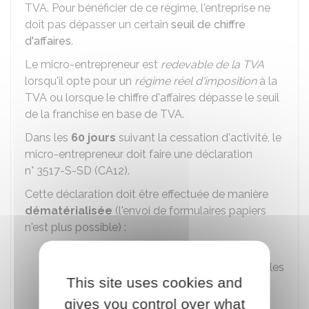
TVA. Pour bénéficier de ce régime, l'entreprise ne
doit pas dépasser un certain
seuil de chiffre
d'affaires
.
Le micro-entrepreneur est
redevable de la TVA
lorsqu'il opte pour un
régime réel d'imposition
à la
TVA ou lorsque le chiffre d'affaires dépasse le seuil
de la franchise en base de TVA.
Dans les
60 jours
suivant la cessation d'activité, le
micro-entrepreneur doit faire une déclaration
n° 3517-S-SD (CA12).
Cette déclaration doit être effectuée de manière
dématérialisée
(l'envoi de formulaires papiers
n'est plus possible) :
Soit par une
saisie manuelle en ligne
des formulaires (
mode EFI
). L'entreprise les
This site uses cookies and
complète elle-même, en se connectant
sur son
espace professionnel
gives you control over what