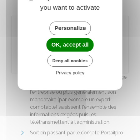
impots.gouv.fr
:
you want to activate
Compte fiscal en ligne pour les
Personalize
professionnels (mode EFI)
OK, accept all
Accéder au service en ligne
Deny all cookies
Ministère chargé des finances
Privacy policy
Soit en passant par un
logiciel
d'échange
spécial (
mode EDI)
. Dans ce cas,
l'entreprise ou plus généralement son
mandataire (par exemple un expert-
comptable) saisissent l'ensemble des
informations exigées puis les
télétransmettent à l'administration.
Soit en passant par le compte Portailpro