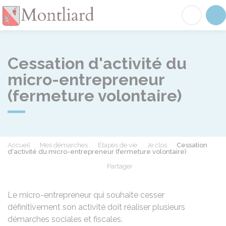
Montliard
Acc
Cessation d'activité du
micro-entrepreneur
(fermeture volontaire)
Accueil
Mes démarches
Étapes de vie
Je clos
Cessation
d'activité du micro-entrepreneur (fermeture volontaire)
Partager
Partager sur Facebook
Partager sur X - Twit
Partager sur
Par
Le micro-entrepreneur qui souhaite cesser
définitivement son activité doit réaliser plusieurs
démarches sociales et fiscales.