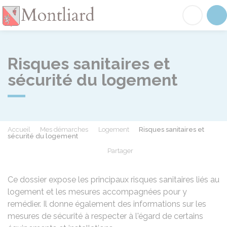
Montliard
Acc
Risques sanitaires et
sécurité du logement
Accueil
Mes démarches
Logement
Risques sanitaires et
sécurité du logement
Partager
Partager sur Facebook
Partager sur X - Twit
Partager sur
Par
Ce dossier expose les principaux risques sanitaires liés au
logement et les mesures accompagnées pour y
remédier. Il donne également des informations sur les
mesures de sécurité à respecter à l'égard de certains