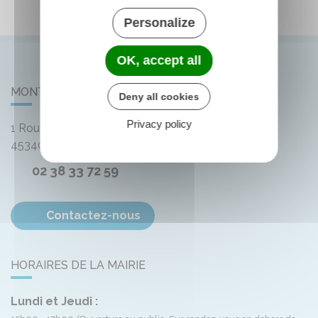
Personalize
OK, accept all
MONTLIARD
Deny all cookies
Privacy policy
1 Route de Bellegarde
45340
Montliard
02 38 33 72 59
Contactez-nous
HORAIRES DE LA MAIRIE
Lundi et Jeudi :