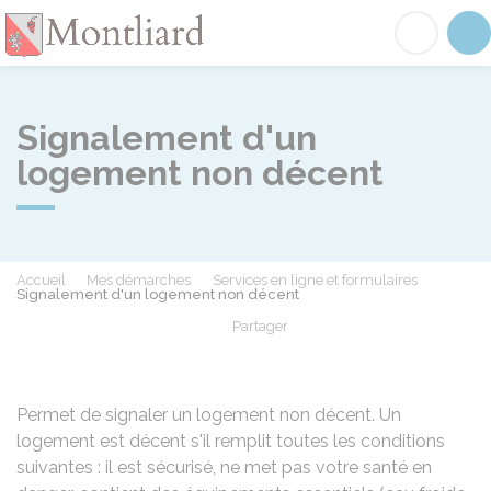
Montliard
Acc
Signalement d'un
logement non décent
Accueil
Mes démarches
Services en ligne et formulaires
Signalement d'un logement non décent
Partager
Partager sur Facebook
Partager sur X - Twit
Partager sur
Par
Permet de signaler un logement non décent. Un
logement est décent s'il remplit toutes les conditions
suivantes : il est sécurisé, ne met pas votre santé en