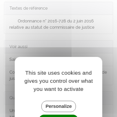
Textes de référence
Ordonnance n° 2016-728 du 2 juin 2016
relative au statut de commissaire de justice
Voir aussi
Saisies et recouvrements
Commissaire de justice (anciennement huissier de
This site uses cookies and
justice et commissaire priseur)
gives you control over what
you want to activate
Questions ? Réponses !
Personalize
Un huissier (à présent appelé commissaire de
justice) peut-il entrer dans un logement en