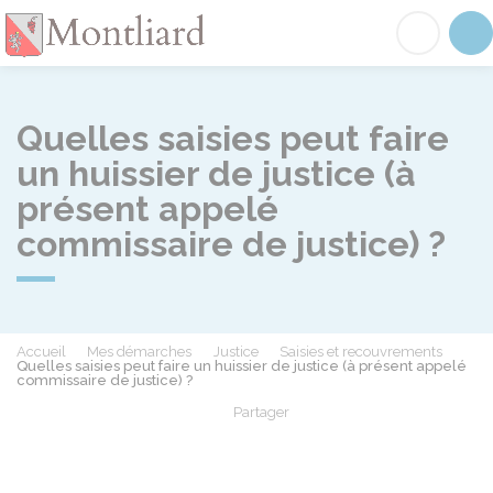
Montliard
Acc
Quelles saisies peut faire
un huissier de justice (à
présent appelé
commissaire de justice) ?
Accueil
Mes démarches
Justice
Saisies et recouvrements
Quelles saisies peut faire un huissier de justice (à présent appelé
commissaire de justice) ?
Partager
Partager sur Facebook
Partager sur X - Twit
Partager sur
Par