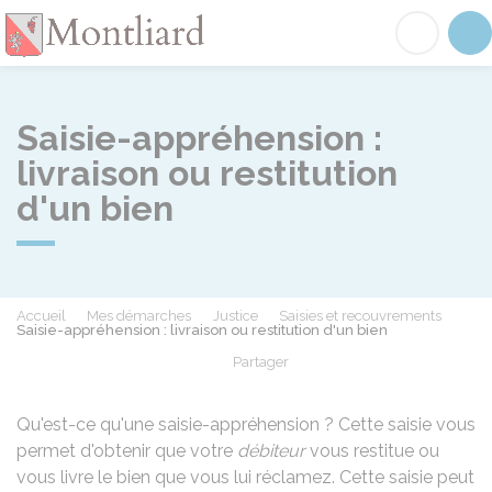
Montliard
Acc
Saisie-appréhension :
livraison ou restitution
d'un bien
Accueil
Mes démarches
Justice
Saisies et recouvrements
Saisie-appréhension : livraison ou restitution d'un bien
Partager
Partager sur Facebook
Partager sur X - Twit
Partager sur
Par
Qu'est-ce qu'une saisie-appréhension ? Cette saisie vous
permet d'obtenir que votre
débiteur
vous restitue ou
vous livre le bien que vous lui réclamez. Cette saisie peut