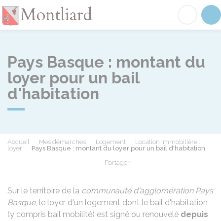
Montliard
Acc
Pays Basque : montant du
loyer pour un bail
d'habitation
Accueil
Mes démarches
Logement
Location immobilière :
loyer
Pays Basque : montant du loyer pour un bail d'habitation
Partager
Partager sur Facebook
Partager sur X - Twit
Partager sur
Par
Sur le territoire de la
communauté d'agglomération Pays
Basque
, le loyer d'un logement dont le bail d'habitation
(y compris bail mobilité) est signé ou renouvelé
depuis