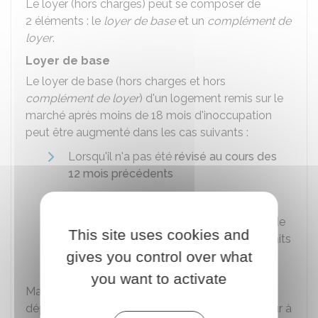
Le loyer (hors charges) peut se composer de
2 éléments : le
loyer de base
et un
complément de
loyer
.
Loyer de base
Le loyer de base (hors charges et hors
complément de loyer
) d'un logement remis sur le
marché après moins de 18 mois d'inoccupation
peut être augmenté dans les cas suivants :
Lorsqu'il n'a pas été
révisé au cours des
12 mois précédents
Lorsqu'il est sous-évalué
Lorsque des travaux
d'amélioration
ou de
This site uses cookies and
mise aux
normes de décence
ont été faits
gives you control over what
depuis le départ de l'ancien locataire
you want to activate
Mais le nouveau loyer de base ne doit pas
dépasser le
loyer de référence majoré
en vigueur à