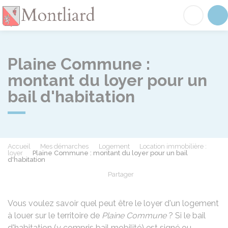
Montliard
Acc
Plaine Commune :
montant du loyer pour un
bail d'habitation
Accueil
Mes démarches
Logement
Location immobilière :
loyer
Plaine Commune : montant du loyer pour un bail
d'habitation
Partager
Partager sur Facebook
Partager sur X - Twit
Partager sur
Par
Vous voulez savoir quel peut être le loyer d'un logement
à louer sur le territoire de
Plaine Commune
? Si le bail
d'habitation (y compris bail mobilité) est signé ou