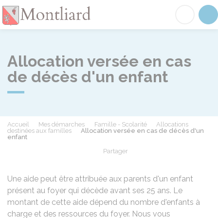
Montliard
Acc
Allocation versée en cas
de décès d'un enfant
Accueil
Mes démarches
Famille - Scolarité
Allocations
destinées aux familles
Allocation versée en cas de décès d'un
enfant
Partager
Partager sur Facebook
Partager sur X - Twit
Partager sur
Par
Une aide peut être attribuée aux parents d'un enfant
présent au foyer qui décède avant ses 25 ans. Le
montant de cette aide dépend du nombre d'enfants à
charge et des ressources du foyer. Nous vous