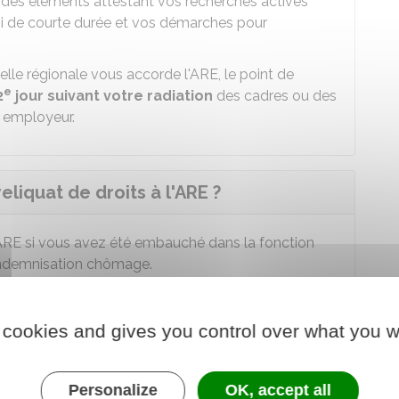
des éléments attestant vos recherches actives
oi de courte durée et vos démarches pour
elle régionale vous accorde l'ARE, le point de
e
2
jour suivant votre radiation
des cadres ou des
n employeur.
eliquat de droits à l'ARE ?
l'ARE si vous avez été embauché dans la fonction
'indemnisation chômage.
ation, mais vous n'aviez pas épuisé tous vos
 cookies and gives you control over what you w
uite de votre démission, du reliquat de vos droits à
'admission à la période d'indemnisation concernée
ériode augmentée de 3 ans.
Personalize
OK, accept all