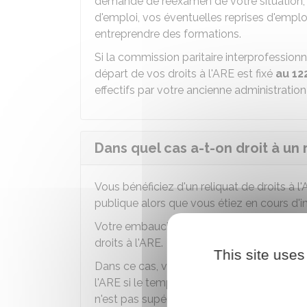
demande de réexamen de votre situation, 
d'emploi, vos éventuelles reprises d'empl
entreprendre des formations.
Si la commission paritaire interprofessionn
départ de vos droits à l'ARE est fixé
au 12
effectifs par votre ancienne administratio
Dans quel cas a-t-on droit à un r
Vous bénéficiez d'un reliquat de droits à 
publique alors que vous étiez en cours d
Votre embauche a suspendu votre indemnis
droits à l'ARE.
This site uses
Dans ce cas, vous pouvez bénéficier, à la s
l'ARE si le temps écoulé depuis la date d
n'est pas supérieur à la durée de cette p