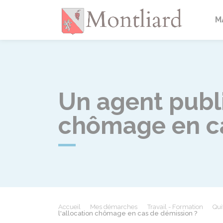
Montlia
M
Un agent publi
chômage en ca
Accueil
Mes démarches
Travail - Formation
Qui
l'allocation chômage en cas de démission ?