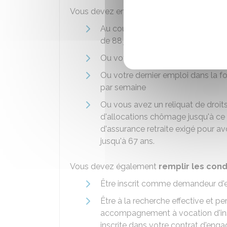
Vous devez en outre remplir
l'une des c
Au cours de votre dernier emploi d
de 88 jours (4 mois) ou moins de 
Ou votre dernier emploi dans la fo
Ou votre dernier emploi dans la f
par semaine
Ou vous avez un reliquat de droits
d'allocations chômage jusqu'à ce
d'assurance retraite exigé pour av
jusqu'à 67 ans.
Vous devez également
remplir les cond
Être inscrit comme demandeur d'
Être à la recherche effective et p
accompagnement à vocation d'inse
inscrite dans votre contrat d'eng