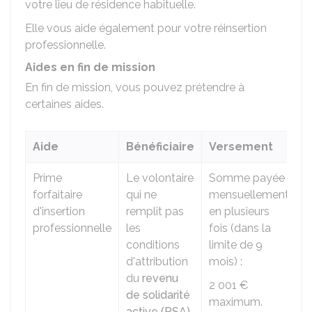
votre lieu de résidence habituelle.
Elle vous aide également pour votre réinsertion
professionnelle.
Aides en fin de mission
En fin de mission, vous pouvez prétendre à
certaines aides.
Aide
Bénéficiaire
Versement
Prime
Le volontaire
Somme payée
forfaitaire
qui ne
mensuellement
d'insertion
remplit pas
en plusieurs
professionnelle
les
fois (dans la
conditions
limite de 9
d'attribution
mois) :
du
revenu
2 001 €
de solidarité
maximum.
active (RSA)