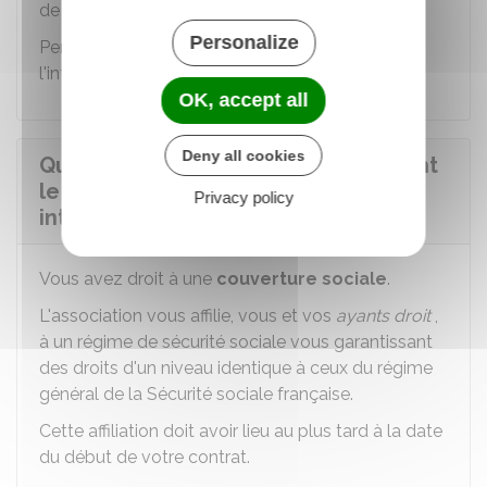
de
2 jours de congés par mois
de mission.
Personalize
Pendant la durée de vos congés, vous percevez
l'intégralité de votre indemnité.
OK, accept all
Deny all cookies
Quels sont les droits sociaux pendant
le volontariat de solidarité
Privacy policy
internationale ?
Vous avez droit à une
couverture sociale
.
L'association vous affilie, vous et vos
ayants droit
,
à un régime de sécurité sociale vous garantissant
des droits d'un niveau identique à ceux du régime
général de la Sécurité sociale française.
Cette affiliation doit avoir lieu au plus tard à la date
du début de votre contrat.