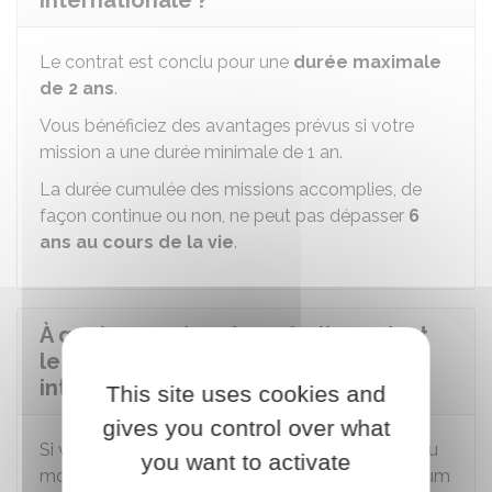
internationale ?
Le contrat est conclu pour une
durée maximale
de 2 ans
.
Vous bénéficiez des avantages prévus si votre
mission a une durée minimale de 1 an.
La durée cumulée des missions accomplies, de
façon continue ou non, ne peut pas dépasser
6
ans au cours de la vie
.
À quels congés a-t-on droit pendant
le volontariat de solidarité
internationale ?
This site uses cookies and
gives you control over what
Si vous accomplissez une mission d'une durée au
you want to activate
moins égale à 6 mois, vous bénéficiez au minimum