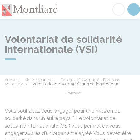
Montliard
Acc
Volontariat de solidarité
internationale (VSI)
Accueil
Mes démarches
Papiers - Citoyenneté - Élections
Volontariats
Volontariat de solidarité internationale (VSI)
Partager
Partager sur Facebook
Partager sur X - Twit
Partager sur
Par
Vous souhaitez vous engager pour une mission de
solidarité dans un autre pays ? Le volontariat de
solidarité internationale (VSI) vous permet de vous
engager auprès d'un organisme agréé. Vous devez être