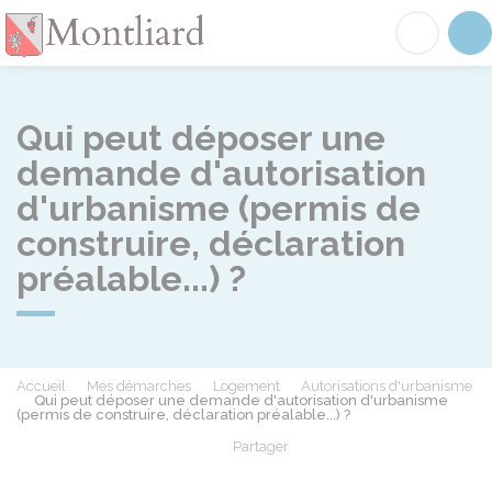
Montliard
Acc
Qui peut déposer une
demande d'autorisation
d'urbanisme (permis de
construire, déclaration
préalable...) ?
Accueil
Mes démarches
Logement
Autorisations d'urbanisme
Qui peut déposer une demande d'autorisation d'urbanisme
(permis de construire, déclaration préalable...) ?
Partager
Partager sur Facebook
Partager sur X - Twit
Partager sur
Par