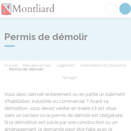
Montliard
Acc
Permis de démolir
Accueil
Mes démarches
Logement
Autorisations d'urbanisme
Permis de démolir
Partager
Partager sur Facebook
Partager sur X - Twit
Partager sur
Par
Vous allez démolir entièrement ou en partie un bâtiment
d'habitation, industriel ou commercial ? Avant sa
démolition, vous devez vérifier en mairie s'il est situé
dans un secteur où le permis de démolir est obligatoire.
Si la démolition est suivie par une construction ou un
aménagement, la demande peut être faite avec le