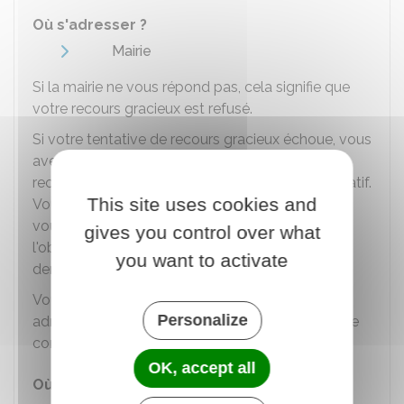
Où s'adresser ?
Mairie
Si la mairie ne vous répond pas, cela signifie que
votre recours gracieux est refusé.
Si votre tentative de recours gracieux échoue, vous
avez un nouveau délai de
2 mois
pour faire un
recours contentieux devant le tribunal administratif.
This site uses cookies and
Vous devez exposer clairement les raisons qui
vous permettent de justifier votre droit à
gives you control over what
l'obtention de l'autorisation d'urbanisme
you want to activate
demandée.
Vous devez saisir, par lettre
RAR
, le tribunal
Personalize
administratif dans le ressort duquel se situe votre
commune.
OK, accept all
Où s'adresser ?