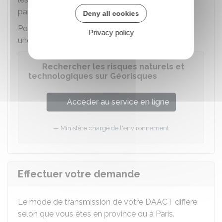
paracycloniques sont respectées.
Deny all cookies
Pour savoir si vous êtes dans l'un de ces zones,
Privacy policy
une base de données est à votre disposition :
Rechercher les risques naturels et
technologiques sur Géorisques
Accéder au service en ligne
Ministère chargé de l'environnement
Effectuer votre demande
Le mode de transmission de votre DAACT diffère
selon que vous êtes en province ou à Paris.