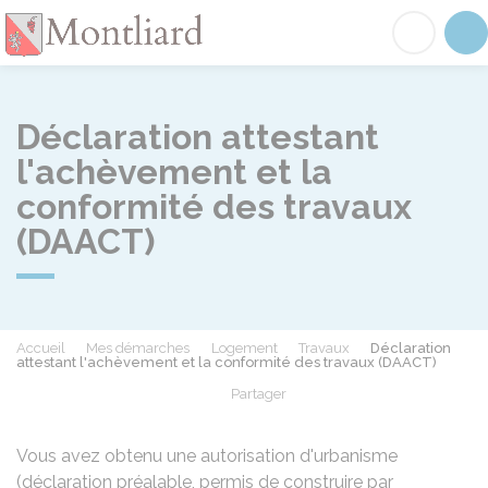
Montliard
Acc
Déclaration attestant
l'achèvement et la
conformité des travaux
(DAACT)
Accueil
Mes démarches
Logement
Travaux
Déclaration
attestant l'achèvement et la conformité des travaux (DAACT)
Partager
Partager sur Facebook
Partager sur X - Twit
Partager sur
Par
Vous avez obtenu une autorisation d'urbanisme
(déclaration préalable, permis de construire par