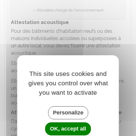
Ministère chargé de l'environnement
Attestation acoustique
Pour des bâtiments d'habitation neufs ou des
maisons individuelles accolées ou superposées à
un autre local, vous devez fournir une attestation
acoustique.
Elle atteste du respect de la
réglementation
acoustique
.
This site uses cookies and
Elle est établie par un architecte, le maître d'œuvre,
gives you control over what
un contrôleur technique ayant un agrément, un
you want to activate
bureau d'études ou un ingénieur conseil en
acoustique.
Personalize
Attestation parasismique et paracyclonique
Dans les zones exposées à un risque sismique ou
OK, accept all
cyclonique, un contrôleur technique atteste que
les règles de construction parasismiques et