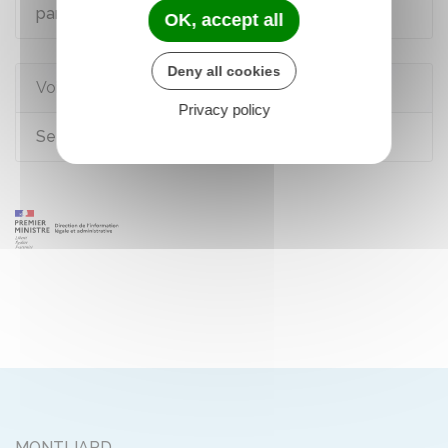
partenaire étranger né à l'étranger
OK, accept all
Deny all cookies
Voir aussi
Privacy policy
Se pacser
MONTLIARD