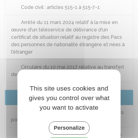
Code civil : articles 515-1 à 515-7-1
Arrêté du 11 mars 2024 relatif à la mise en
œuvre d'un téléservice de délivrance d'un
certificat de situation relatif au registre des Pacs
des personnes de nationalité étrangère et nées à
l'étranger
Circulaire du 10 mai 2017 relative au transfert
des Pacs aux officiers d'état civil
This site uses cookies and
Services en ligne et formulaires
gives you control over what
you want to activate
Demander en ligne un certificat de non-Pacs
pour le partenaire étranger né à l'étranger
Personalize
Demander un certificat de non-Pacs pour le