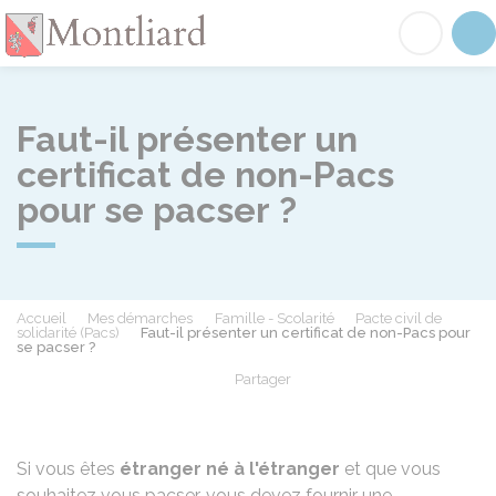
Montliard
Acc
Faut-il présenter un
certificat de non-Pacs
pour se pacser ?
Accueil
Mes démarches
Famille - Scolarité
Pacte civil de
solidarité (Pacs)
Faut-il présenter un certificat de non-Pacs pour
se pacser ?
Partager
Partager sur Facebook
Partager sur X - Twit
Partager sur
Par
Si vous êtes
étranger né à l'étranger
et que vous
souhaitez vous pacser, vous devez fournir une