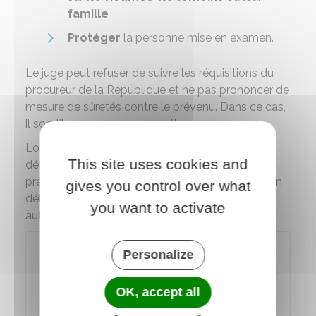
famille
Protéger
la personne mise en examen.
Le juge peut refuser de suivre les réquisitions du
procureur de la République et ne pas prononcer de
mesure de sûretés contre le prévenu. Dans ce cas,
il sort libre avec sa convocation.
L'ordonnance du juge des libertés et de la
This site uses cookies and
détention saisit le
tribunal correctionnel
. Le
prévenu devra comparaître
au plus tard
dans un
gives you control over what
délai de
2 mois
. Passé ce délai, il est
you want to activate
automatiquement
mis fin à la mesure
.
À savoir
Personalize
L'ordonnance rendue par le JLD peut faire
l'objet d'un
appel
devant la chambre de
OK, accept all
l'instruction dans un délai de 10 jours.