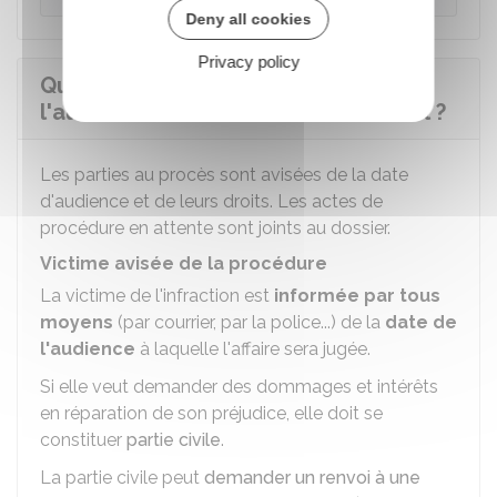
Deny all cookies
Privacy policy
Que se passe-t-il en attendant
l'audience du tribunal correctionnel ?
Les parties au procès sont avisées de la date
d'audience et de leurs droits. Les actes de
procédure en attente sont joints au dossier.
Victime avisée de la procédure
La victime de l'infraction est
informée par tous
moyens
(par courrier, par la police...) de la
date de
l'audience
à laquelle l'affaire sera jugée.
Si elle veut demander des dommages et intérêts
en réparation de son préjudice, elle doit se
constituer
partie civile
.
La partie civile peut
demander un renvoi à une