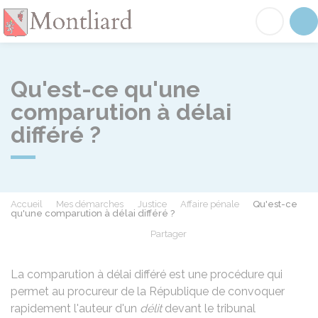
Montliard
Acc
Qu'est-ce qu'une
comparution à délai
différé ?
Accueil
Mes démarches
Justice
Affaire pénale
Qu'est-ce
qu'une comparution à délai différé ?
Partager
Partager sur Facebook
Partager sur X - Twit
Partager sur
Par
La comparution à délai différé est une procédure qui
permet au procureur de la République de convoquer
rapidement l'auteur d'un
délit
devant le tribunal