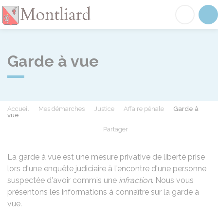
Montliard
Acc
Garde à vue
Accueil
Mes démarches
Justice
Affaire pénale
Garde à
vue
Partager
Partager sur Facebook
Partager sur X - Twit
Partager sur
Par
La garde à vue est une mesure privative de liberté prise
lors d'une enquête judiciaire à l'encontre d'une personne
suspectée d'avoir commis une
infraction
. Nous vous
présentons les informations à connaître sur la garde à
vue.