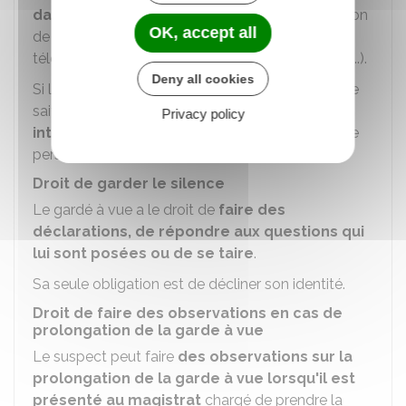
dans une langue qu'il comprend
. L'intervention
OK, accept all
de l'interprète peut se faire par un moyen de
télécommunication (téléphone,
visioconférence
...).
Deny all cookies
Si la personne est atteinte de surdité et qu'elle ne
sait ni lire, ni écrire, elle doit être assistée par un
Privacy policy
interprète en langue des signes
ou par toute
personne qualifiée.
Droit de garder le silence
Le gardé à vue a le droit de
faire des
déclarations, de répondre aux questions qui
lui sont posées ou de se taire
.
Sa seule obligation est de décliner son identité.
Droit de faire des observations en cas de
prolongation de la garde à vue
Le suspect peut faire
des observations sur la
prolongation de la garde à vue lorsqu'il est
présenté au magistrat
chargé de prendre la