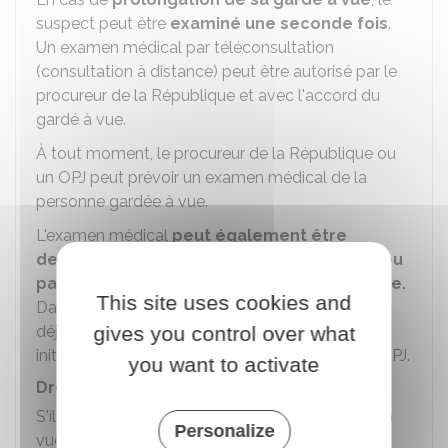
suspect peut être
examiné une seconde fois
.
Un examen médical par téléconsultation
(consultation à distance) peut être autorisé par le
procureur de la République et avec l'accord du
gardé à vue.
À tout moment, le procureur de la République ou
un OPJ peut prévoir un examen médical de la
personne gardée à vue.
L'examen médical
peut également être
demandé par une personne de sa famille ou
par
la personne prévenue de sa garde à vue.
This site uses cookies and
Dans ce cas, l'examen est obligatoire sauf s'il est
gives you control over what
déjà prévu à la demande du gardé à vue ou sur
initiative du procureur de la République ou de l'OPJ.
you want to activate
Droit d'être assisté par un interprète
S'il ne maîtrise pas la langue française, le gardé à
Personalize
vue a le droit d'être assisté
par un interprète