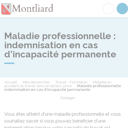
Montliard
Acc
Maladie professionnelle :
indemnisation en cas
d'incapacité permanente
Accueil
Mes démarches
Travail - Formation
Maladie ou
accident du travail dans le secteur privé
Maladie professionnelle :
indemnisation en cas d'incapacité permanente
Partager
Partager sur Facebook
Partager sur X - Twit
Partager sur
Par
Vous êtes atteint d'une maladie professionnelle et vous
souhaitez savoir si vous pouvez bénéficier d'une
indemnisation lorsque votre capacité de travail est