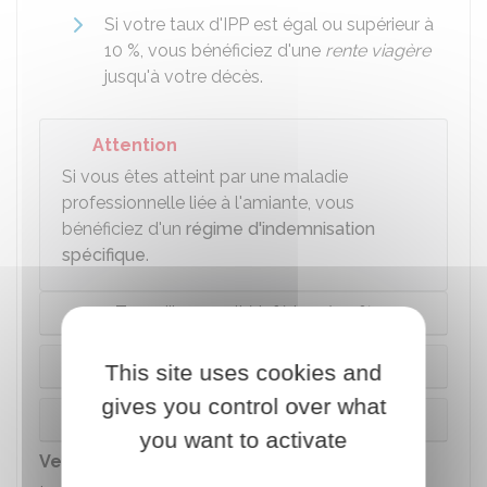
Si votre taux d'IPP est égal ou supérieur à
10 %
, vous bénéficiez d'une
rente viagère
jusqu'à votre décès.
Attention
Si vous êtes atteint par une maladie
professionnelle liée à l'amiante, vous
bénéficiez d'un
régime d'indemnisation
spécifique
.
Taux d'incapacité inférieur à 10%
Taux d'incapacité entre 10% et 80%
This site uses cookies and
gives you control over what
Taux d'incapacité à partir de 80%
you want to activate
Versement de la rente