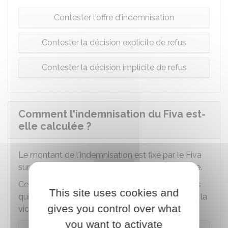
Contester l'offre d'indemnisation
Contester la décision explicite de refus
Contester la décision implicite de refus
Comment l'indemnisation du Fiva est-
elle calculée ?
Le montant de l'indemnisation est fixé par le
Fiva
sur la base d'un barème établi par cet organisme.
Ce barème est évolutif et prévoit des indemnités
This site uses cookies and
qui diffèrent en fonction des préjudices subis par la
gives you control over what
victime directe ou ses ayants droit.
you want to activate