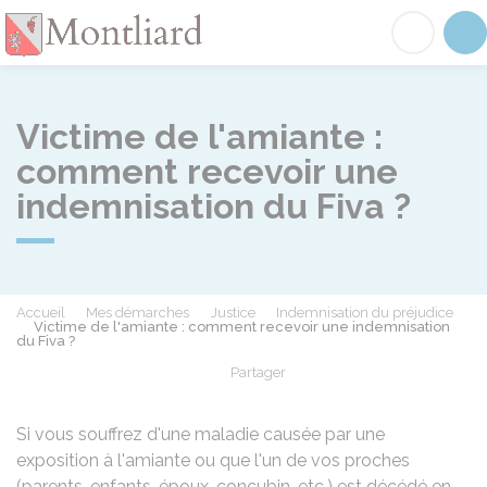
Montliard
Acc
Victime de l'amiante :
comment recevoir une
indemnisation du Fiva ?
Accueil
Mes démarches
Justice
Indemnisation du préjudice
Victime de l'amiante : comment recevoir une indemnisation
du Fiva ?
Partager
Partager sur Facebook
Partager sur X - Twit
Partager sur
Par
Si vous souffrez d'une maladie causée par une
exposition à l'amiante ou que l'un de vos proches
(parents, enfants, époux, concubin, etc.) est décédé en