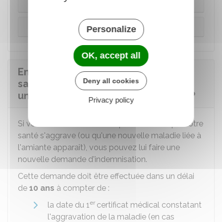
Préjudices indemnisés à la victime directe
Préjudices indemnisés à l'ayant droit
Personalize
OK, accept all
En cas d'aggravation de l'état de
Deny all cookies
santé, est-il possible de demander
une nouvelle indemnisation au Fiva ?
Privacy policy
Si vous avez été indemnisé par le
Fiva
et que votre
santé s'aggrave (ou qu'une nouvelle maladie liée à
l'amiante apparaît), vous pouvez lui faire une
nouvelle demande d'indemnisation.
Cette demande doit être effectuée dans un délai
de
10 ans
à compter de :
er
la date du 1
certificat médical constatant
l'aggravation de la maladie (en cas