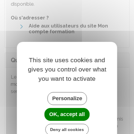
disponible.
Où s'adresser ?
Aide aux utilisateurs du site Mon
compte formation
Que peut-on consulter sur le CPA ?
This site uses cookies and
gives you control over what
Le service en ligne, accessible via le site
you want to activate
moncompteformation.gouv.fr
, donne accès aux
services suivants :
Personalize
Informations sur les droits sociaux et
possibilité de les simuler
OK, accept all
Consultation des bulletins de paie transmis
par l'employeur sous forme électronique
Deny all cookies