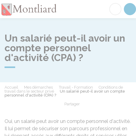
Montliard
Acc
Un salarié peut-il avoir un
compte personnel
d'activité (CPA) ?
Accueil
Mes démarches
Travail - Formation
Conditions de
travail dans le secteur privé
Un salarié peut-il avoir un compte
personnel d'activité (CPA) ?
Partager
Partager sur Facebook
Partager sur X - Twit
Partager sur
Par
Oui, un salarié peut avoir un compte personnel d'activité.
Il lui permet de sécuriser son parcours professionnel en
lui donnant accès aux différents droits et services utiles