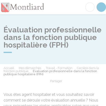
Montliard
Acc
Évaluation professionnelle
dans la fonction publique
hospitalière (FPH)
Accueil
Mes démarches
Travail - Formation
Carrière dans la
fonction publique
Évaluation professionnelle dans la fonction
publique hospitalière (FPH)
Partager
Partager sur Facebook
Partager sur X - Twit
Partager sur
Par
Vous êtes agent hospitalier et vous souhaitez savoir
comment se déroule votre évaluation annuelle ? Nous
vous présentons les règles applicables selon que vous