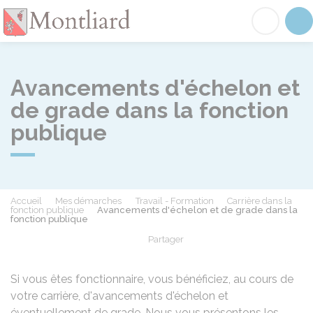
Montliard
Acc
Avancements d'échelon et
de grade dans la fonction
publique
Accueil
Mes démarches
Travail - Formation
Carrière dans la
fonction publique
Avancements d'échelon et de grade dans la
fonction publique
Partager
Partager sur Facebook
Partager sur X - Twit
Partager sur
Par
Si vous êtes fonctionnaire, vous bénéficiez, au cours de
votre carrière, d'avancements d'échelon et
éventuellement de grade. Nous vous présentons les