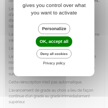
de mérite, sur un
tableau annuel d'avancement.
gives you control over what
Les fonctionnaires sont nommés dans le grade
you want to activate
d'avancement, au fur et à mesure des vacances
d'emplois, dans l'ordre de leur inscription sur le
tableau.
Personalize
La seule inscription sur le tableau d'avancement ne
vaut pas nomination.
OK, accept all
Le tableau d'avancement est valable
1 an
.
Deny all cookies
Le fonctionnaire inscrit au tableau, qui n'a pas été
nommé au cours de l'année, peut être nommé à
Privacy policy
condition d'être réinscrit sur le tableau de l'année
suivante.
Cette réinscription n'est pas automatique.
L'avancement de grade au choix a lieu de façon
continue d'un grade au grade immédiatement
supérieur.