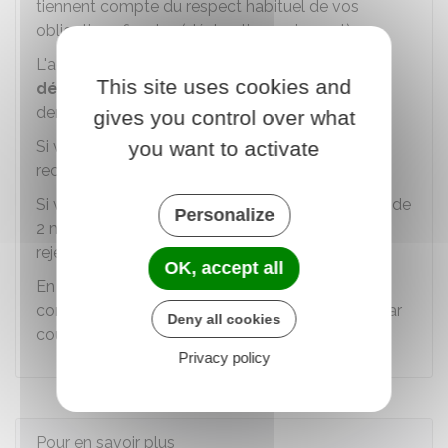
tiennent compte du respect habituel de vos
obligations fiscales (déclaration, paiement).
L'administration
doit vous répondre dans un
This site uses cookies and
délai de 2 mois
(porté à 4 mois en cas de
demande complexe).
gives you control over what
Si vous obtenez un délai supplémentaire, vous
you want to activate
recevez un échéancier pour vos paiements.
Si vous ne recevez pas de réponse dans le délai de
Personalize
2 mois, votre demande est considérée comme
rejetée.
OK, accept all
En cas de rejet de la demande, il est possible de
contacter le
conciliateur fiscal départemental
par
Deny all cookies
courrier ou par mail.
Privacy policy
Pour en savoir plus