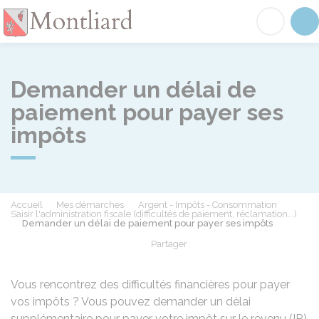
Montliard
Acc
Demander un délai de
paiement pour payer ses
impôts
Accueil
Mes démarches
Argent - Impôts - Consommation
Saisir l'administration fiscale (difficultés de paiement, réclamation...)
Demander un délai de paiement pour payer ses impôts
Partager
Partager sur Facebook
Partager sur X - Twit
Partager sur
Par
Vous rencontrez des difficultés financières pour payer
vos impôts ? Vous pouvez demander un délai
supplémentaire pour payer votre impôt sur le revenu (IR)