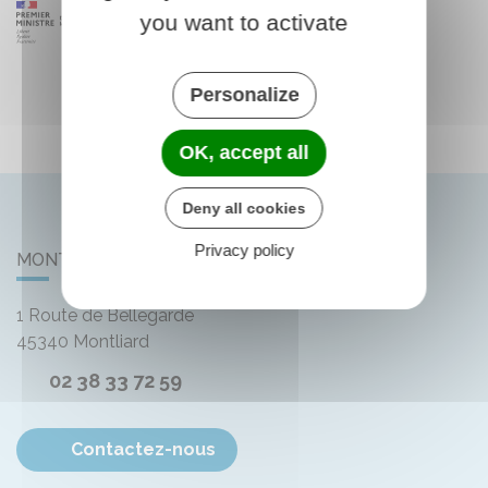
you want to activate
Personalize
OK, accept all
Deny all cookies
Privacy policy
MONTLIARD
1 Route de Bellegarde
45340
Montliard
02 38 33 72 59
Contactez-nous