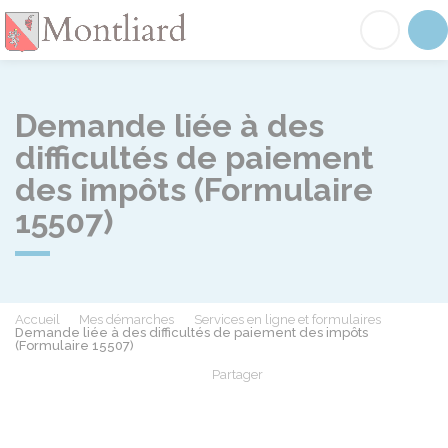
Montliard
Acc
Demande liée à des
difficultés de paiement
des impôts (Formulaire
15507)
Accueil
Mes démarches
Services en ligne et formulaires
Demande liée à des difficultés de paiement des impôts
(Formulaire 15507)
Partager
Partager sur Facebook
Partager sur X - Twit
Partager sur
Par