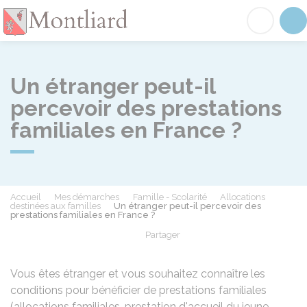
Montliard
Acc
Un étranger peut-il
percevoir des prestations
familiales en France ?
Accueil
Mes démarches
Famille - Scolarité
Allocations
destinées aux familles
Un étranger peut-il percevoir des
prestations familiales en France ?
Partager
Partager sur Facebook
Partager sur X - Twit
Partager sur
Par
Vous êtes étranger et vous souhaitez connaître les
conditions pour bénéficier de prestations familiales
(allocations familiales, prestation d'accueil du jeune