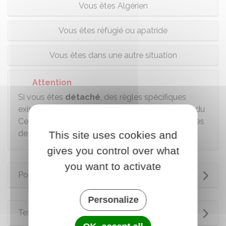
Vous êtes Algérien
Vous êtes réfugié ou apatride
Vous êtes dans une autre situation
Attention
Si vous êtes
détaché
, des règles spécifiques
existent. Il est conseillé de se renseigner auprès du
Centre des liaisons européennes et internationales
de sécurité sociale (Cleiss).
This site uses cookies and
gives you control over what
you want to activate
Pour en savoir plus
Personalize
Textes de référence