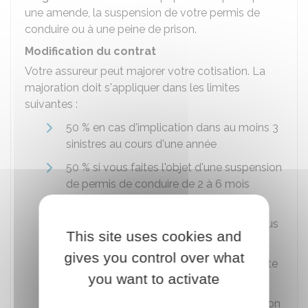
une amende, la suspension de votre permis de
conduire ou à une peine de prison.
Modification du contrat
Votre assureur peut majorer votre cotisation. La
majoration doit s'appliquer dans les limites
suivantes :
50 % en cas d'implication dans au moins 3
sinistres au cours d'une année
50 % si vous faites l'objet d'une suspension
de permis de conduire de 2 à 6 mois
100 % si vous faites l'objet d'une
suspension de permis de conduire de plus
This site uses cookies and
de 6 mois
gives you control over what
100 % si vous commettez un délit de fuite
you want to activate
150 % s'il n'y a pas d'autres infractions
sanctionnées en plus de la consommation