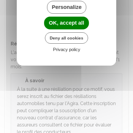
d'alcool ou de stupéfiants
Personalize
400 % en cas d'infractions multiples
(alcool, stupéfiants et délit de fuite par
OK, accept all
exemple).
Deny all cookies
Résiliation du contrat
Privacy policy
L'assureur peut également résilier unilatéralement
votre contrat en respectant un délai de préavis d'1
mois.
À savoir
À la suite à une résiliation pour ce motif, vous
serez inscrit au fichier des résiliations
automobiles tenu par l'
Agira
. Cette inscription
peut compliquer la souscription d'un
nouveau contrat d'assurance, car les
assureurs consultent ce fichier pour évaluer
le profil des conducteurs.