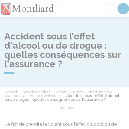
Montliard
Acc
Accident sous l'effet
d'alcool ou de drogue :
quelles conséquences sur
l'assurance ?
Accueil
Mes démarches
Argent - Impôts - Consommation
Assurance automobile (véhicule)
Accident sous l'effet d'alcool
ou de drogue : quelles conséquences sur l'assurance ?
Partager
Partager sur Facebook
Partager sur X - Twit
Partager sur
Par
Le fait de prendre le volant sous l'effet d'alcool ou de