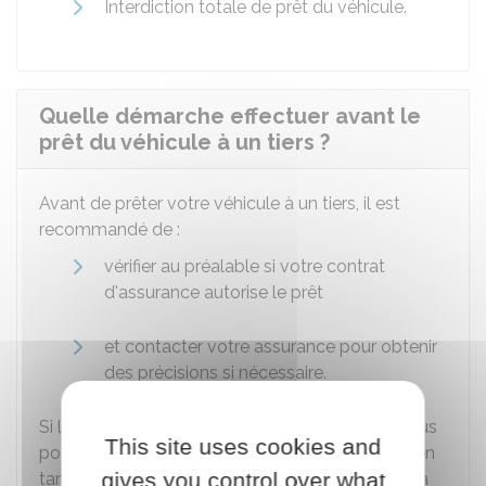
Interdiction totale de prêt du véhicule.
Quelle démarche effectuer avant le
prêt du véhicule à un tiers ?
Avant de prêter votre véhicule à un tiers, il est
recommandé de :
vérifier au préalable si votre contrat
d'assurance autorise le prêt
et contacter votre assurance pour obtenir
des précisions si nécessaire.
Si le tiers n'est pas couvert par votre contrat, vous
This site uses cookies and
pouvez demander à votre assureur de l'ajouter en
gives you control over what
tant que conducteur secondaire via un
avenant
à