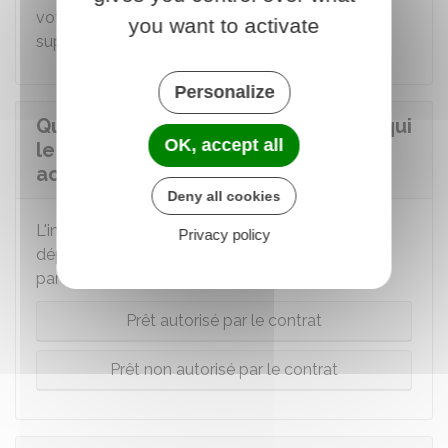
votre contrat. Cela peut entraîner un coût
you want to activate
supplémentaire.
Personalize
Que couvre l'assurance si le tiers à qui
OK, accept all
le véhicule a été prêté commet un
accident ?
Deny all cookies
L'intervention de l'assurance en cas d'accident
Privacy policy
dépend si le prêt du véhicule est autorisé ou non
par votre contrat :
Prêt autorisé par le contrat
Prêt non autorisé par le contrat