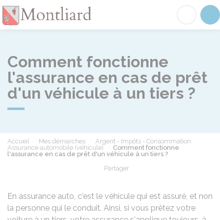
Montliard
Acc
Comment fonctionne
l'assurance en cas de prêt
d'un véhicule à un tiers ?
Accueil
Mes démarches
Argent - Impôts - Consommation
Assurance automobile (véhicule)
Comment fonctionne
l'assurance en cas de prêt d'un véhicule à un tiers ?
Partager
Partager sur Facebook
Partager sur X - Twit
Partager sur
Par
En assurance auto, c'est le véhicule qui est assuré, et non
la personne qui le conduit. Ainsi, si vous prêtez votre
voiture à un tiers, votre assurance s'applique toujours, à