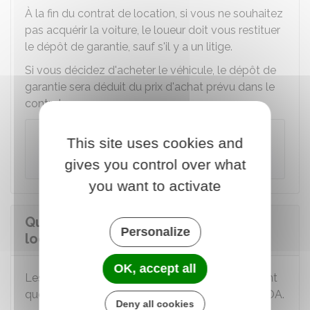
À la fin du contrat de location, si vous ne souhaitez
pas acquérir la voiture, le loueur doit vous restituer
le dépôt de garantie, sauf s'il y a un litige.
Si vous décidez d'acheter le véhicule, le dépôt de
garantie sera déduit du prix d'achat prévu dans le
contrat.
À noter
This site uses cookies and
Le dépôt de garantie ne produit pas d'intérêt.
gives you control over what
you want to activate
Quelles sont les obligations du
Personalize
locataire d'une LOA ?
OK, accept all
Les obligations que vous devez respecter en tant
que locataire sont prévues dans le contrat de LOA.
Deny all cookies