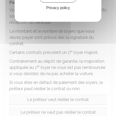
Paiement des loyers
Privacy policy
Vous avez l'obligation de payer les loyers tels qu'ils
sont fixés dans le contrat à partir de la date de
réception du véhicule.
Le montant et le nombre de loyers que vous
devez payer sont prévus dès la signature du
contrat.
er
Certains contrats prévoient un 1
loyer majoré.
Contrairement au dépôt de garantie, la majoration
er
appliquée au 1
loyer ne vous est pas remboursée
si vous décidez de ne pas acheter la voiture.
Si vous êtes en défaut de paiement des loyers, le
prêteur peut résilier le contrat ou non.
Le prêteur veut résilier le contrat
Le prêteur ne veut pas résilier le contrat