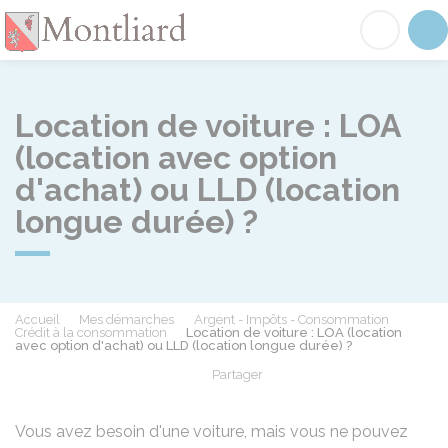
Montliard
Acc
Location de voiture : LOA
(location avec option
d'achat) ou LLD (location
longue durée) ?
Accueil
Mes démarches
Argent - Impôts - Consommation
Crédit à la consommation
Location de voiture : LOA (location
avec option d'achat) ou LLD (location longue durée) ?
Partager
Partager sur Facebook
Partager sur X - Twit
Partager sur
Par
Vous avez besoin d'une voiture, mais vous ne pouvez