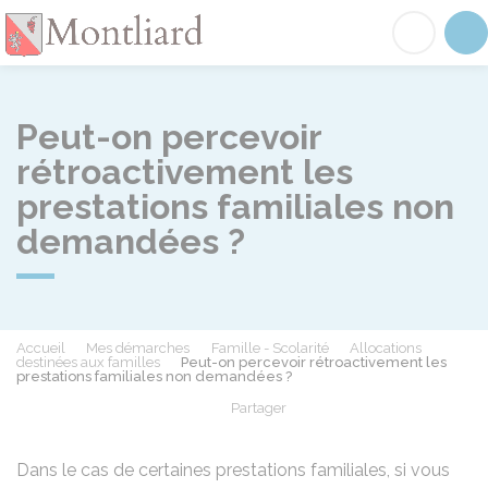
Montliard
Acc
Peut-on percevoir
rétroactivement les
prestations familiales non
demandées ?
Accueil
Mes démarches
Famille - Scolarité
Allocations
destinées aux familles
Peut-on percevoir rétroactivement les
prestations familiales non demandées ?
Partager
Partager sur Facebook
Partager sur X - Twit
Partager sur
Par
Dans le cas de certaines prestations familiales, si vous