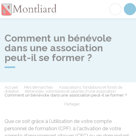
Montliard
Acc
Comment un bénévole
dans une association
peut-il se former ?
Accueil
Mes démarches
Associations, fondations et fonds de
dotation
Bénévoles, volontaires et salariés d'une association
Comment un bénévole dans une association peut-il se former ?
Partager
Partager sur Facebook
Partager sur X - Twit
Partager sur
Par
Que ce soit grâce à l'utilisation de votre compte
personnel de formation (CPF), à l'activation de votre
compte d'engagement citoyen (CEC) ou en demandant