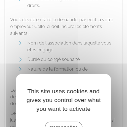
droits.
Vous devez en faire la demande, par écrit, à votre
employeur. Celle-ci doit inclure les éléments
suivants :
Nom de l'association dans laquelle vous
êtes engagé
Durée du congé souhaité
Nature de la formation ou de
l'engagement prévu durant ce congé.
L'employeur peut refuser ou reporter le congé si
This site uses cookies and
des impératifs de service le justifient, mais il doit
gives you control over what
donner les raisons de sa décision.
you want to activate
Le congé d'engagement associatif peut durer
jusqu'à
6 jours par an
. Il est non rémunéré, sauf si
un accord de branche ou d'entreprise en dispose