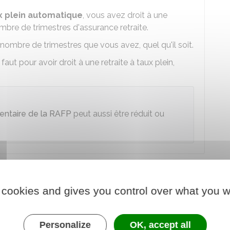
ux plein automatique
, vous avez droit à une
nombre de trimestres d'assurance retraite.
nombre de trimestres que vous avez, quel qu'il soit.
faut pour avoir droit à une retraite à taux plein,
entaire de la RAFP
peut aussi être réduit ou
 de trimestres manquant d'un
 cookies and gives you control over what you w
 par le
SRE
ou la
CNRACL
est le
plus petit
des
Personalize
OK, accept all