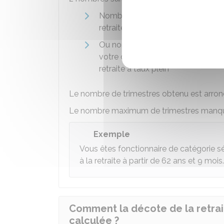
Nombre de trimestres manquants e
retraite et l'âge d'annulation du 
Ou nombre de trimestres manquant
votre départ à la retraite et le no
retraite à taux plein
Le nombre de trimestres obtenu est arrondi
Le nombre maximum de trimestres manqu
Exemple
Vous êtes fonctionnaire de catégorie sé
à la retraite à partir de 62 ans et 9 mois.
Comment la décote de la retrait
calculée ?