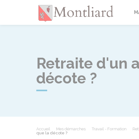
Montlia
M
Retraite d'un 
décote ?
Accueil
Mes démarches
Travail - Formation
Ret
que la décote ?