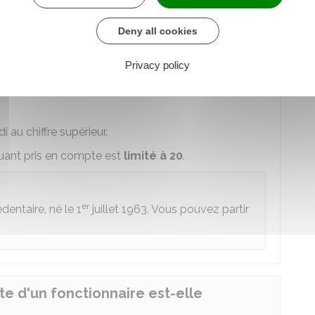
ntre votre âge à la date de votre départ à la
Deny all cookies
taux plein automatique
s entre votre nombre de trimestres à la date de
Privacy policy
mbre de trimestres exigé pour avoir droit à une
 au chiffre supérieur.
ant pris en compte est
limité à 20
.
er
dentaire, né le 1
juillet 1963. Vous pouvez partir
e d'un fonctionnaire est-elle