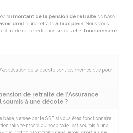
uée au
montant de la pension de retraite
de base
avoir droit
à une retraite
à taux plein
. Nous vous
 calcul de cette réduction si vous êtes
fonctionnaire
.
 d'application de la décote sont les mêmes que pour
pension de retraite de l'Assurance
il soumis à une décote ?
e base, versée par le
SRE
si vous êtes fonctionnaire
ionnaire territorial ou hospitalier, est soumis à une
e vous partez à la retraite
sans avoir droit à une