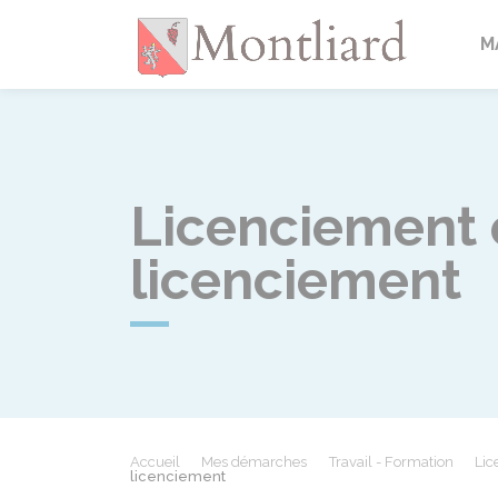
Montlia
M
Licenciement 
licenciement
Accueil
Mes démarches
Travail - Formation
Lic
licenciement