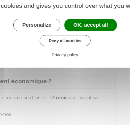
ment pour courrier recommandé avec accusé de
 cookies and gives you control over what you w
Personalize
OK, accept all
icenciement économique ?
Deny all cookies
re
urir dès la 1
présentation au salarié de la lettre
Privacy policy
 les services de la poste.
ment économique ?
ent économique dans les
12 mois
qui suivent sa
ommes
.