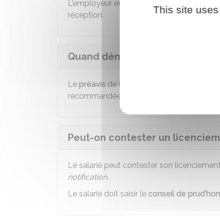
L'employeur envoie la lettre de licencie
This site uses
réception.
Quand démarre le préavis de l
Le
préavis
de licenciement commence à co
recommandée avec accusé de réception par
Peut-on contester un licencie
Le salarié peut contester son licenciem
notification
.
Le salarié doit saisir le
conseil de prud'h