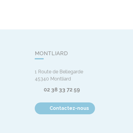
MONTLIARD
1 Route de Bellegarde
45340
Montliard
02 38 33 72 59
Contactez-nous