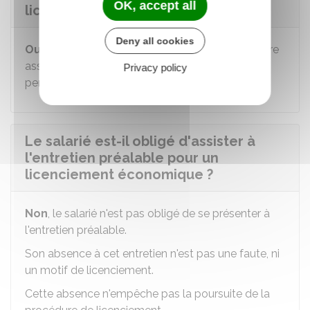
OK, accept all
licenciement économique ?
Deny all cookies
Oui
, l'employeur ou son représentant peut se faire
assister par une personne appartenant au
Privacy policy
personnel de l'entreprise.
Le salarié est-il obligé d'assister à
l'entretien préalable pour un
licenciement économique ?
Non
, le salarié n'est pas obligé de se présenter à
l'entretien préalable.
Son absence à cet entretien n'est pas une faute, ni
un motif de licenciement.
Cette absence n'empêche pas la poursuite de la