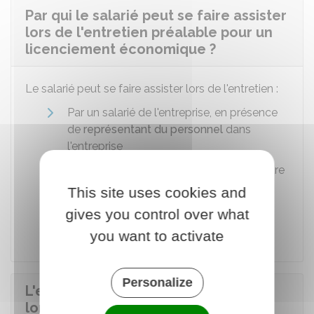
Par qui le salarié peut se faire assister
lors de l'entretien préalable pour un
licenciement économique ?
Le salarié peut se faire assister lors de l'entretien :
Par un salarié de l'entreprise, en présence
de
représentant du personnel
dans
l'entreprise
Ou par un
conseiller du salarié
ou un autre
salarié appartenant à l'entreprise, en
This site uses cookies and
l'absence de représentant du personnel
gives you control over what
dans l'entreprise.
you want to activate
Personalize
L'employeur peut-il se faire assister
lors de l'entretien préalable pour un