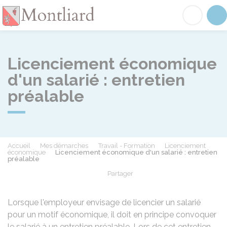
Montliard
Acc
Licenciement économique
d'un salarié : entretien
préalable
Accueil
Mes démarches
Travail - Formation
Licenciement
économique
Licenciement économique d'un salarié : entretien
préalable
Partager
Partager sur Facebook
Partager sur X - Twit
Partager sur
Par
Lorsque l'employeur envisage de licencier un salarié
pour un motif économique, il doit en principe convoquer
le salarié à un entretien préalable. Lors de cet entretien