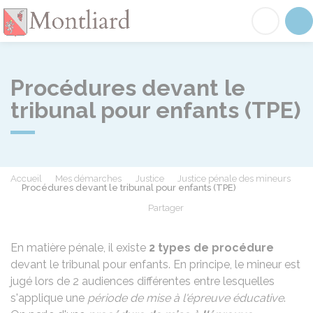
Montliard
Acc
Procédures devant le
tribunal pour enfants (TPE)
Accueil
Mes démarches
Justice
Justice pénale des mineurs
Procédures devant le tribunal pour enfants (TPE)
Partager
Partager sur Facebook
Partager sur X - Twit
Partager sur
Par
En matière pénale, il existe
2 types de procédure
devant le tribunal pour enfants. En principe, le mineur est
jugé lors de 2 audiences différentes entre lesquelles
s'applique une
période de mise à l'épreuve éducative
.