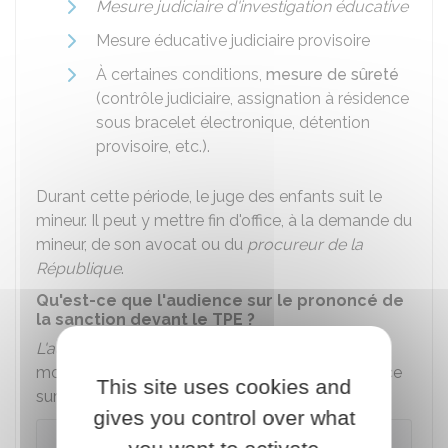
Mesure judiciaire d'investigation éducative
Mesure éducative judiciaire provisoire
À certaines conditions,
mesure de sûreté
(contrôle judiciaire, assignation à résidence
sous bracelet électronique, détention
provisoire, etc.).
Durant cette période, le juge des enfants suit le
mineur. Il peut y mettre fin d'office, à la demande du
mineur, de son avocat ou du
procureur de la
République
.
Qu'est-ce que l'audience sur le prononcé de
la sanction devant le TPE ?
L'audience sur le prononcé de la sanction
est le
moment où la juridiction pour mineur se prononce
This site uses cookies and
sur la sanction applicable au délinquant.
gives you control over what
À savoir