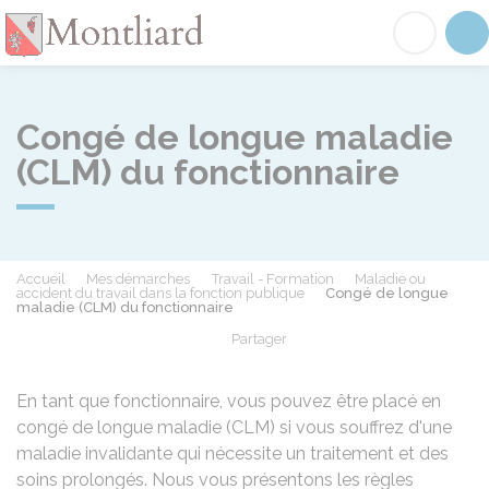
Montliard
Acc
Congé de longue maladie
(CLM) du fonctionnaire
Accueil
Mes démarches
Travail - Formation
Maladie ou
accident du travail dans la fonction publique
Congé de longue
maladie (CLM) du fonctionnaire
Partager
Partager sur Facebook
Partager sur X - Twit
Partager sur
Par
En tant que fonctionnaire, vous pouvez être placé en
congé de longue maladie (CLM) si vous souffrez d'une
maladie invalidante qui nécessite un traitement et des
soins prolongés. Nous vous présentons les règles