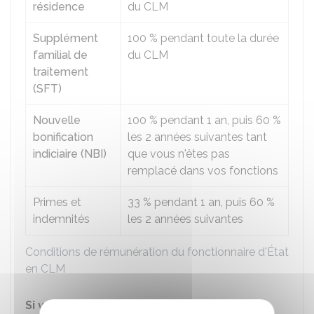
résidence
du CLM
Supplément
100 %
pendant toute la durée
familial de
du CLM
traitement
(SFT)
Nouvelle
100 %
pendant 1 an, puis
60 %
bonification
les 2 années suivantes tant
indiciaire (NBI)
que vous n'êtes pas
remplacé dans vos fonctions
Primes et
33 %
pendant 1 an, puis
60 %
indemnités
les 2 années suivantes
Conditions de rémunération du fonctionnaire d'État
en CLM
Si vous êtes placé en CLM à la suite d'une