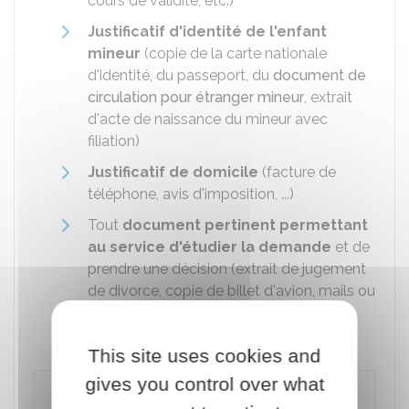
cours de validité, etc.)
Justificatif d'identité de l'enfant
mineur
(copie de la carte nationale
d'identité, du passeport, du
document de
circulation pour étranger mineur
, extrait
d'acte de naissance du mineur avec
filiation)
Justificatif de domicile
(facture de
téléphone, avis d'imposition, ...)
Tout
document pertinent permettant
au service d'étudier la demande
et de
prendre une décision (extrait de jugement
de divorce, copie de billet d'avion, mails ou
SMS ou courriers échangés entre les
parents, etc.).
This site uses cookies and
gives you control over what
À noter