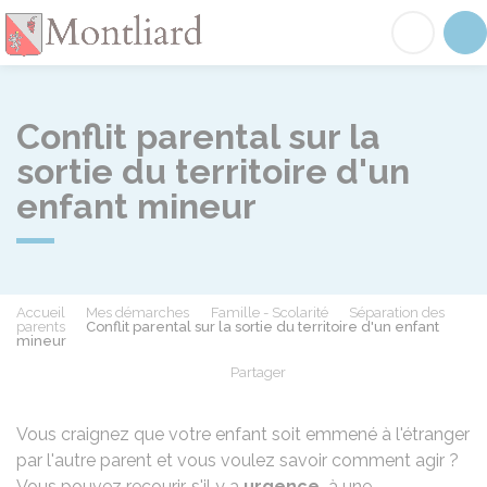
Montliard
Acc
Conflit parental sur la
sortie du territoire d'un
enfant mineur
Accueil
Mes démarches
Famille - Scolarité
Séparation des
parents
Conflit parental sur la sortie du territoire d'un enfant
mineur
Partager
Partager sur Facebook
Partager sur X - Twit
Partager sur
Par
Vous craignez que votre enfant soit emmené à l'étranger
par l'autre parent et vous voulez savoir comment agir ?
Vous pouvez recourir, s'il y a
urgence,
à une