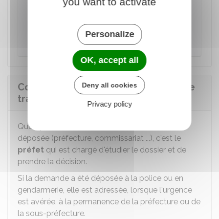
you want to activate
Si vous avez déjà saisi le juge pour obtenir
une mesure d'interdiction de sortie du
territoire (IST), vous devez le signaler et en
Personalize
apporter la preuve.
OK, accept all
Deny all cookies
Comment la demande d'OST est-elle
traitée ?
Privacy policy
Quel que soit le lieu où votre demande est
déposée (préfecture, commissariat ...), c'est le
préfet
qui est chargé d'étudier le dossier et de
prendre la décision.
Si la demande a été déposée à la police ou en
gendarmerie, elle est adressée, lorsque l'urgence
est avérée, à la permanence de la préfecture ou de
la sous-préfecture.