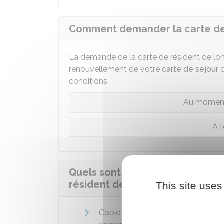
Comment demander la carte de 
La demande de la carte de résident de l
renouvellement de votre
carte de séjour
o
conditions.
Au moment
A 
Quels sont les documents à fou
résident de longue durée-UE ?
This site uses
Copie intégrale d'acte de naissan