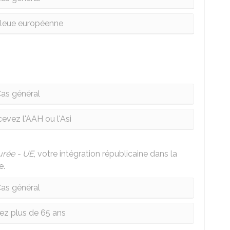
bleue européenne
as général
evez l'AAH ou l'Asi
urée - UE
, votre intégration républicaine dans la
e.
as général
ez plus de 65 ans