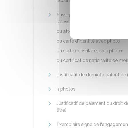
accompagnée si nécessaire de la d
Passeport (pages concernant l'état 
les visas)
ou attestation consulaire avec ph
ou carte d'identité avec photo
ou carte consulaire avec photo
ou certificat de nationalité de m
Justificatif de domicile
datant de 
3 photos
Justificatif de paiement du droit
titre)
Exemplaire signé de
l'engagement