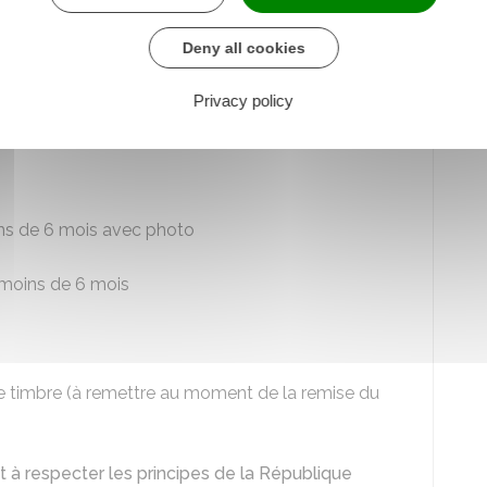
écision judiciaire ordonnant sa transcription
Deny all cookies
civil, les dates de validité, les cachets d'entrée et
Privacy policy
oto
oins de 6 mois avec photo
moins de 6 mois
 de timbre (à remettre au moment de la remise du
 à respecter les principes de la République