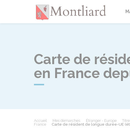
Montlia
M
Carte de rési
en France depu
Accueil
Mes démarches
Étranger - Europe
Titr
France
Carte de résident de longue durée-UE (ét